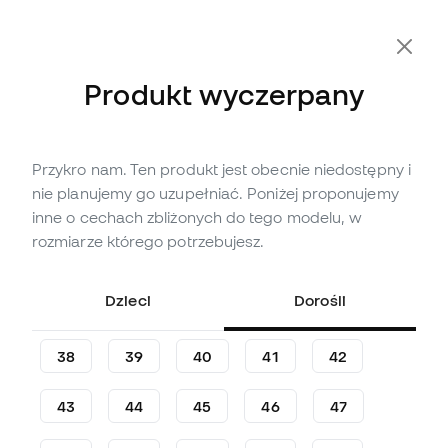
Dodatkowe -10% z kodem FLDAY10
Produkt wyczerpany
Przykro nam. Ten produkt jest obecnie niedostępny i
Produkt wyczerpany
Do
95
Member Points
nie planujemy go uzupełniać. Poniżej proponujemy
Sneakersy Nike Court Vision
inne o cechach zbliżonych do tego modelu, w
Low
rozmiarze którego potrzebujesz.
(
4
)
Dzieci
Dorośli
158
,
99
zł
343
,
82
zł
-54%
Oszczędzasz
184,83 zł
38
39
40
41
42
43
44
45
46
47