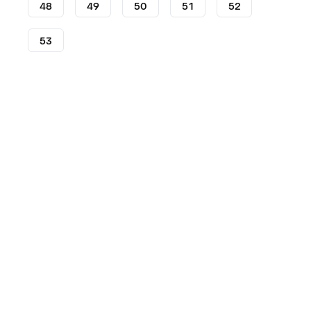
48
49
50
51
52
53
Lifestyle
Sneakersy
Sneakersy Nike
Nike Court