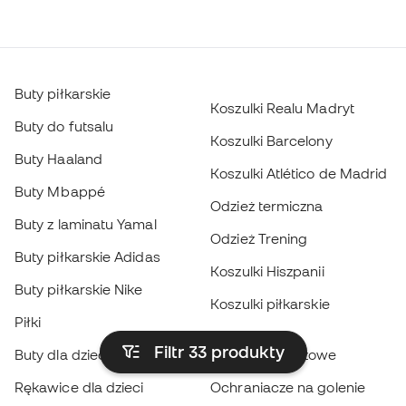
Buty piłkarskie
Koszulki Realu Madryt
Buty do futsalu
Koszulki Barcelony
Buty Haaland
Koszulki Atlético de Madrid
Buty Mbappé
Odzież termiczna
Buty z laminatu Yamal
Odzież Trening
Buty piłkarskie Adidas
Koszulki Hiszpanii
Buty piłkarskie Nike
Koszulki piłkarskie
Piłki
Płaszcze
Filtr 33
produkty
Buty dla dzieci
przeciwdeszczowe
Rękawice dla dzieci
Ochraniacze na golenie