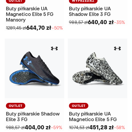
OUTLET
WYPRZEDAŻ
Buty piłkarskie UA
Buty piłkarskie UA
Magnetico Elite 5 FG
Shadow Elite 3 FG
Mansory
640,40 zł
988,57 zł
−35%
644,70 zł
1289,45 zł
−50%
OUTLET
OUTLET
Buty piłkarskie Shadow
Buty piłkarskie UA
Elite 3 FG
Magnetico Elite 5 FG
404,00 zł
451,28 zł
988,57 zł
−59%
1074,53 zł
−58%