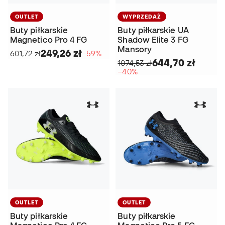
OUTLET
WYPRZEDAŻ
Buty piłkarskie
Buty piłkarskie UA
Magnetico Pro 4 FG
Shadow Elite 3 FG
Mansory
249,26 zł
601,72 zł
−59%
644,70 zł
1074,53 zł
−40%
OUTLET
OUTLET
Buty piłkarskie
Buty piłkarskie