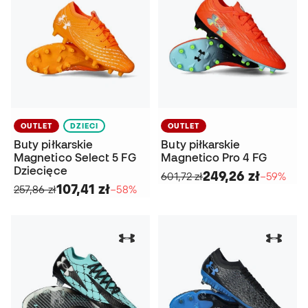
OUTLET
DZIECI
OUTLET
Buty piłkarskie
Buty piłkarskie
Magnetico Select 5 FG
Magnetico Pro 4 FG
Dziecięce
249,26 zł
601,72 zł
−59%
107,41 zł
257,86 zł
−58%