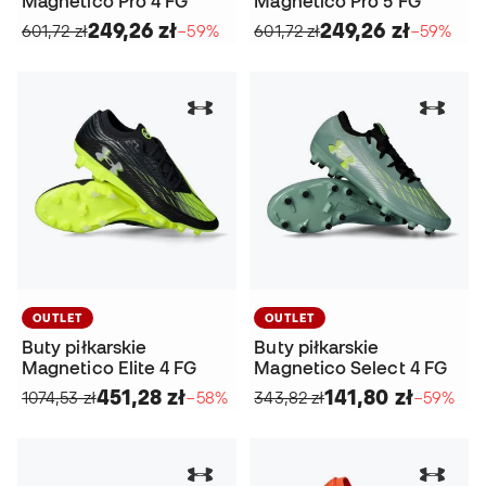
Magnetico Pro 4 FG
Magnetico Pro 5 FG
249,26 zł
249,26 zł
601,72 zł
−59%
601,72 zł
−59%
OUTLET
OUTLET
Buty piłkarskie
Buty piłkarskie
Magnetico Elite 4 FG
Magnetico Select 4 FG
451,28 zł
141,80 zł
1074,53 zł
−58%
343,82 zł
−59%