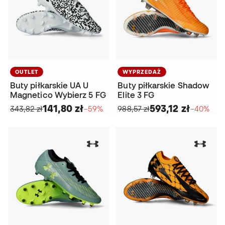
OUTLET
WYPRZEDAŻ
Buty piłkarskie UA U
Buty piłkarskie Shadow
Magnetico Wybierz 5 FG
Elite 3 FG
141,80 zł
593,12 zł
343,82 zł
−59%
988,57 zł
−40%