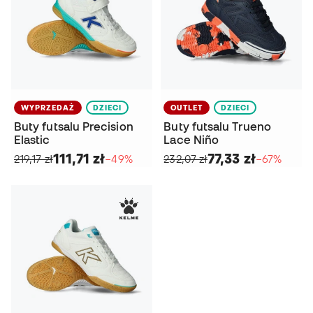
WYPRZEDAŻ
DZIECI
OUTLET
DZIECI
Buty futsalu Precision
Buty futsalu Trueno
Elastic
Lace Niño
111,71 zł
77,33 zł
219,17 zł
−49%
232,07 zł
−67%