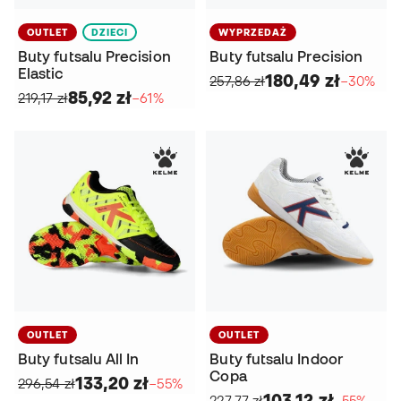
OUTLET
DZIECI
WYPRZEDAŻ
Buty futsalu Precision
Buty futsalu Precision
Elastic
180,49 zł
257,86 zł
−30%
85,92 zł
219,17 zł
−61%
OUTLET
OUTLET
Buty futsalu All In
Buty futsalu Indoor
Copa
133,20 zł
296,54 zł
−55%
103,12 zł
227,77 zł
−55%