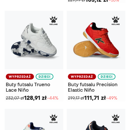
WYPRZEDAŻ
DZIECI
WYPRZEDAŻ
DZIECI
Buty futsalu Trueno
Buty futsalu Precision
Lace Niño
Elastic Niño
128,91 zł
111,71 zł
232,07 zł
−44%
219,17 zł
−49%