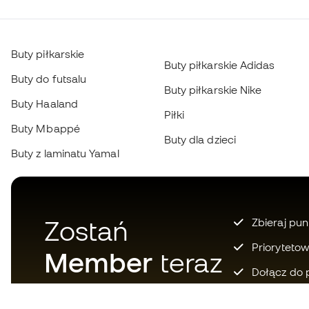
Buty piłkarskie
Buty piłkarskie Adidas
Buty do futsalu
Buty piłkarskie Nike
Buty Haaland
Piłki
Buty Mbappé
Buty dla dzieci
Buty z laminatu Yamal
Zostań
Zbieraj pun
Prioryteto
Member
teraz
Dołącz do 