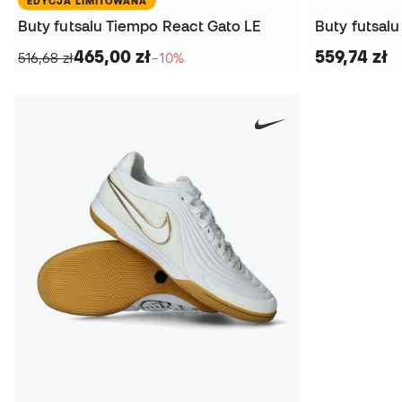
EDYCJA LIMITOWANA
Buty futsalu Tiempo React Gato LE
Buty futsal
465,00 zł
559,74 zł
516,68 zł
−10%