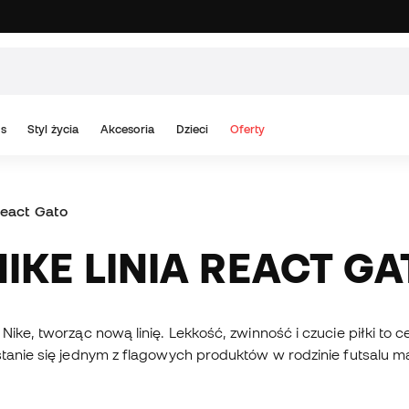
s
Styl życia
Akcesoria
Dzieci
Oferty
React Gato
NIKE LINIA REACT G
 Nike, tworząc nową linię. Lekkość, zwinność i czucie piłki 
stanie się jednym z flagowych produktów w rodzinie futsalu m