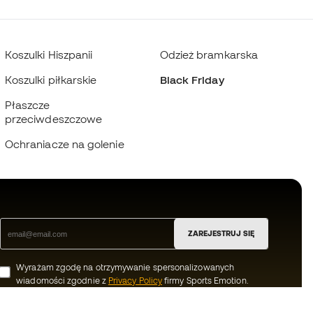
Koszulki Hiszpanii
Odzież bramkarska
Koszulki piłkarskie
Black Friday
Płaszcze
przeciwdeszczowe
Ochraniacze na golenie
ZAREJESTRUJ SIĘ
Wyrażam zgodę na otrzymywanie spersonalizowanych
wiadomości zgodnie z
Privacy Policy
firmy Sports Emotion.