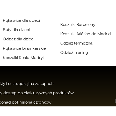
Rękawice dla dzieci
Koszulki Barcelony
Buty dla dzieci
Koszulki Atlético de Madrid
Odzież dla dzieci
Odzież termiczna
Rękawice bramkarskie
Odzież Trening
Koszulki Realu Madryt
kty i oszczędzaj na zakupach
wy dostęp do ekskluzywnych produktów
ponad pół miliona członków