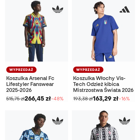
WYPRZEDAŻ
WYPRZEDAŻ
Koszulka Arsenal Fc
Koszulka Włochy Vis-
Lifestyler Fanswear
Tech Odzież kibica
2025-2026
Mistrzostwa Świata 2026
266,45 zł
163,29 zł
515,75 zł
−48%
193,38 zł
−16%