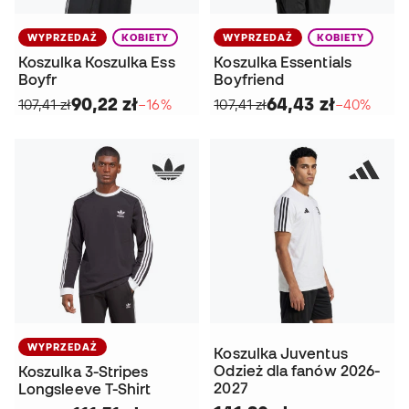
WYPRZEDAŻ
KOBIETY
WYPRZEDAŻ
KOBIETY
Koszulka Koszulka Ess
Koszulka Essentials
Boyfr
Boyfriend
90,22 zł
64,43 zł
107,41 zł
−16%
107,41 zł
−40%
WYPRZEDAŻ
Koszulka Juventus
Odzież dla fanów 2026-
Koszulka 3-Stripes
2027
Longsleeve T-Shirt