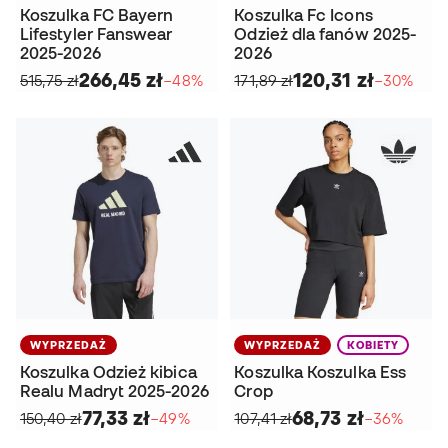
Koszulka FC Bayern
Koszulka Fc Icons
Lifestyler Fanswear
Odzież dla fanów 2025-
2025-2026
2026
266,45 zł
120,31 zł
515,75 zł
−48%
171,89 zł
−30%
WYPRZEDAŻ
WYPRZEDAŻ
KOBIETY
Koszulka Odzież kibica
Koszulka Koszulka Ess
Realu Madryt 2025-2026
Crop
77,33 zł
68,73 zł
150,40 zł
−49%
107,41 zł
−36%