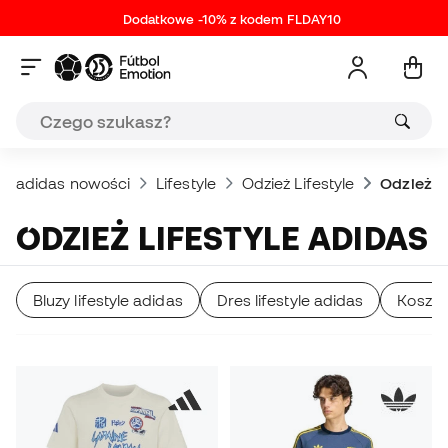
Dodatkowe -10% z kodem FLDAY10
adidas nowości
Lifestyle
Odzież Lifestyle
Odzież li
ODZIEŻ LIFESTYLE ADIDAS
Bluzy lifestyle adidas
Dres lifestyle adidas
Koszulk