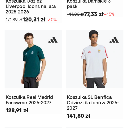
Koszulka Odzież
Koszulka Damskie 3
Liverpool Icons na lata
paski
2025-2026
77,33 zł
141,80 zł
−45%
120,31 zł
171,89 zł
−30%
Koszulka Real Madrid
Koszulka SL Benfica
Fanswear 2026-2027
Odzież dla fanów 2026-
2027
128,91 zł
141,80 zł