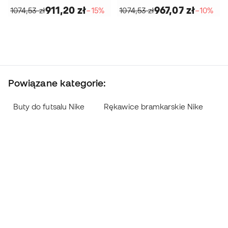
911,20 zł
967,07 zł
1074,53 zł
−15%
1074,53 zł
−10%
Powiązane kategorie:
Buty do futsalu Nike
Rękawice bramkarskie Nike
B