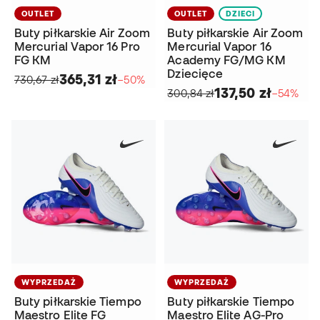
OUTLET
OUTLET
DZIECI
Buty piłkarskie Air Zoom
Buty piłkarskie Air Zoom
Mercurial Vapor 16 Pro
Mercurial Vapor 16
FG KM
Academy FG/MG KM
Dziecięce
365,31 zł
730,67 zł
−50%
137,50 zł
300,84 zł
−54%
WYPRZEDAŻ
WYPRZEDAŻ
Buty piłkarskie Tiempo
Buty piłkarskie Tiempo
Maestro Elite FG
Maestro Elite AG-Pro