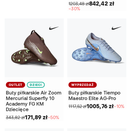
842,42 zł
1203,48 zł
−30%
OUTLET
DZIECI
WYPRZEDAŻ
Buty piłkarskie Air Zoom
Buty piłkarskie Tiempo
Mercurial Superfly 10
Maestro Elite AG-Pro
Academy FG KM
1005,76 zł
1117,52 zł
−10%
Dziecięce
171,89 zł
343,82 zł
−50%