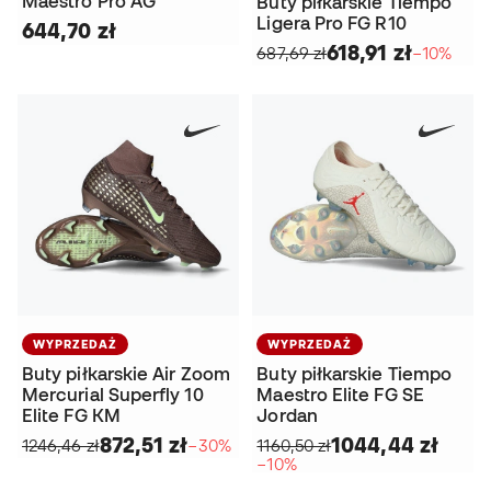
Maestro Pro AG
Buty piłkarskie Tiempo
Ligera Pro FG R10
644,70 zł
618,91 zł
687,69 zł
−10%
WYPRZEDAŻ
WYPRZEDAŻ
Buty piłkarskie Air Zoom
Buty piłkarskie Tiempo
Mercurial Superfly 10
Maestro Elite FG SE
Elite FG KM
Jordan
872,51 zł
1044,44 zł
1246,46 zł
−30%
1160,50 zł
−10%