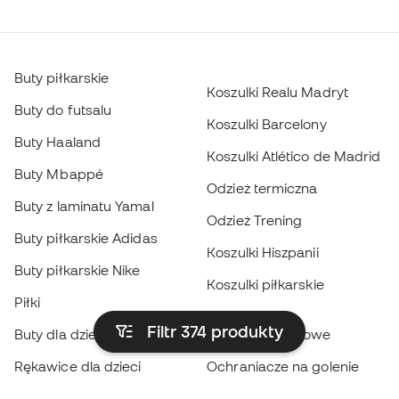
Buty piłkarskie
Koszulki Realu Madryt
Buty do futsalu
Koszulki Barcelony
Buty Haaland
Koszulki Atlético de Madrid
Buty Mbappé
Odzież termiczna
Buty z laminatu Yamal
Odzież Trening
Buty piłkarskie Adidas
Koszulki Hiszpanii
Buty piłkarskie Nike
Koszulki piłkarskie
Piłki
Płaszcze
Filtr 374
produkty
Buty dla dzieci
przeciwdeszczowe
Rękawice dla dzieci
Ochraniacze na golenie
Buty dla dzieci
Odzież bramkarska