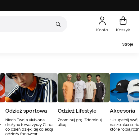
Konto
Koszyk
Stroje
Odzież sportowa
Odzież Lifestyle
Akcesoria
Niech Twoja ulubiona
Zdominuj grę. Zdominuj
: Uzupełnij swó
z
drużyna towarzyszy Ci na
ulicę.
nasze akcesoria 
co dzień dzięki tej kolekcji
które robią różn
odzieży fanswear