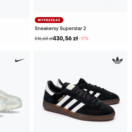
WYPRZEDAŻ
Sneakersy Superstar 2
430,56 zł
516,68 zł
−17%