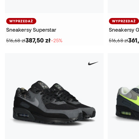
WYPRZEDAŻ
WYPRZEDAŻ
Sneakersy Superstar
Sneakersy G
387,50 zł
361
516,68 zł
−25%
516,68 zł