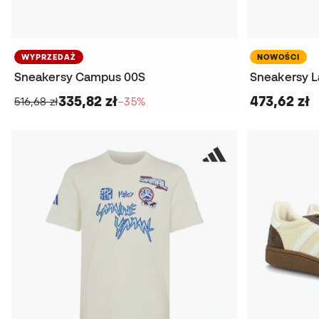
WYPRZEDAŻ
NOWOŚCI
Sneakersy Campus 00S
Sneakersy L
335,82 zł
473,62 zł
516,68 zł
−35%