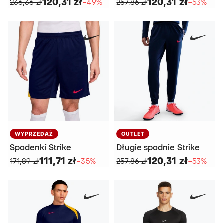
120,31 zł
120,31 zł
236,36 zł
−49%
257,86 zł
−53%
WYPRZEDAŻ
OUTLET
Spodenki Strike
Długie spodnie Strike
111,71 zł
120,31 zł
171,89 zł
−35%
257,86 zł
−53%