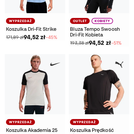
WYPRZEDAŻ
OUTLET
KOBIETY
Koszulka Dri-Fit Strike
Bluza Tempo Swoosh
Dri-Fit Kobieta
94,52 zł
171,89 zł
−45%
94,52 zł
193,38 zł
−51%
WYPRZEDAŻ
WYPRZEDAŻ
Koszulka Akademia 25
Koszulka Prędkość