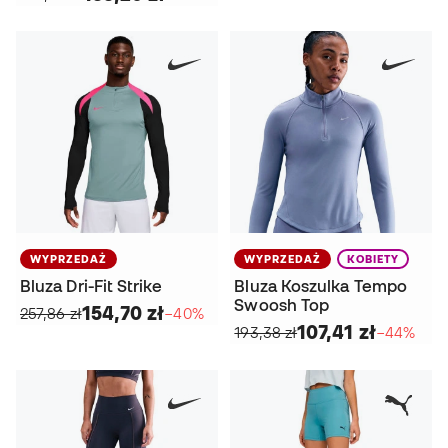
WYPRZEDAŻ
WYPRZEDAŻ
KOBIETY
Bluza Dri-Fit Strike
Bluza Koszulka Tempo
Swoosh Top
154,70 zł
257,86 zł
−40%
107,41 zł
193,38 zł
−44%