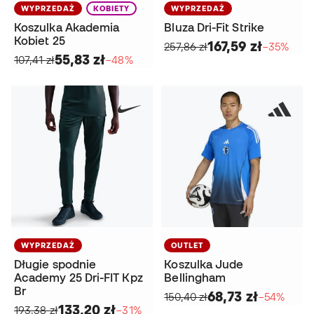
WYPRZEDAŻ
KOBIETY
WYPRZEDAŻ
Koszulka Akademia
Bluza Dri-Fit Strike
Kobiet 25
167,59 zł
257,86 zł
−35%
55,83 zł
107,41 zł
−48%
WYPRZEDAŻ
OUTLET
Długie spodnie
Koszulka Jude
Academy 25 Dri-FIT Kpz
Bellingham
Br
68,73 zł
150,40 zł
−54%
133,20 zł
193,38 zł
−31%