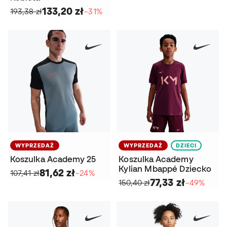
133,20 zł
193,38 zł
−31%
WYPRZEDAŻ
WYPRZEDAŻ
DZIECI
Koszulka Academy 25
Koszulka Academy
Kylian Mbappé Dziecko
81,62 zł
107,41 zł
−24%
77,33 zł
150,40 zł
−49%