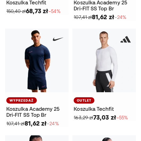
Koszulka Techfit
Koszulka Academy 25
Dri-FIT SS Top Br
68,73 zł
150,40 zł
−54%
81,62 zł
107,41 zł
−24%
WYPRZEDAŻ
OUTLET
Koszulka Academy 25
Koszulka Techfit
Dri-FIT SS Top Br
73,03 zł
163,29 zł
−55%
81,62 zł
107,41 zł
−24%