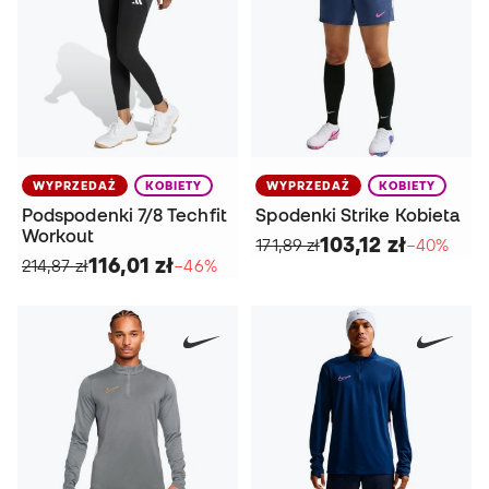
WYPRZEDAŻ
KOBIETY
WYPRZEDAŻ
KOBIETY
Podspodenki 7/8 Techfit
Spodenki Strike Kobieta
Workout
103,12 zł
171,89 zł
−40%
116,01 zł
214,87 zł
−46%