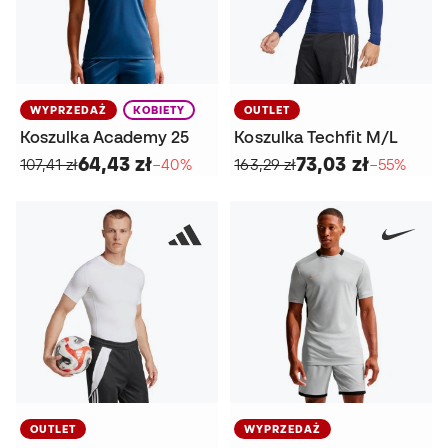
WYPRZEDAŻ
KOBIETY
OUTLET
Koszulka Academy 25
Koszulka Techfit M/L
64,43 zł
73,03 zł
107,41 zł
−40%
163,29 zł
−55%
OUTLET
WYPRZEDAŻ