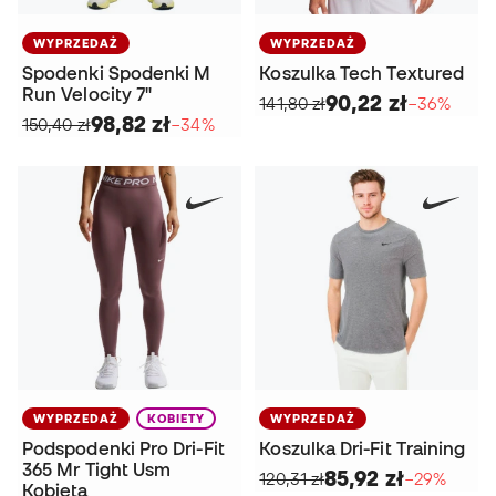
WYPRZEDAŻ
WYPRZEDAŻ
Spodenki Spodenki M
Koszulka Tech Textured
Run Velocity 7"
90,22 zł
141,80 zł
−36%
98,82 zł
150,40 zł
−34%
WYPRZEDAŻ
KOBIETY
WYPRZEDAŻ
Podspodenki Pro Dri-Fit
Koszulka Dri-Fit Training
365 Mr Tight Usm
85,92 zł
120,31 zł
−29%
Kobieta