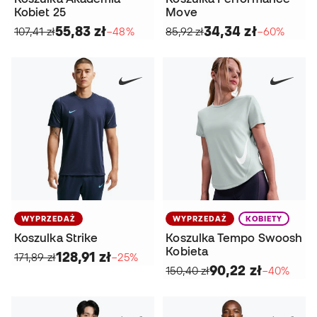
Kobiet 25
Move
55,83 zł
34,34 zł
107,41 zł
−48%
85,92 zł
−60%
WYPRZEDAŻ
WYPRZEDAŻ
KOBIETY
Koszulka Strike
Koszulka Tempo Swoosh
Kobieta
128,91 zł
171,89 zł
−25%
90,22 zł
150,40 zł
−40%