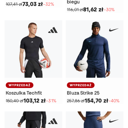
biegu
73,03 zł
107,41 zł
−32%
81,62 zł
116,01 zł
−30%
WYPRZEDAŻ
WYPRZEDAŻ
Koszulka Techfit
Bluza Strike 25
103,12 zł
154,70 zł
150,40 zł
−31%
257,86 zł
−40%