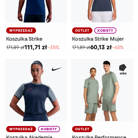
WYPRZEDAŻ
OUTLET
KOBIETY
Koszulka Strike
Koszulka Strike Mujer
111,71 zł
60,13 zł
171,89 zł
−35%
171,89 zł
−65%
WYPRZEDAŻ
KOBIETY
OUTLET
Koszulka Akademia
Koszulka Performance