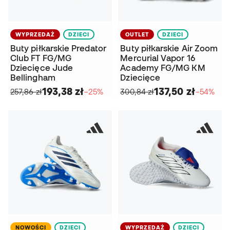
WYPRZEDAŻ
DZIECI
OUTLET
DZIECI
Buty piłkarskie Predator
Buty piłkarskie Air Zoom
Club FT FG/MG
Mercurial Vapor 16
Dziecięce Jude
Academy FG/MG KM
Bellingham
Dziecięce
193,38 zł
137,50 zł
257,86 zł
−25%
300,84 zł
−54%
NOWOŚCI
DZIECI
WYPRZEDAŻ
DZIECI