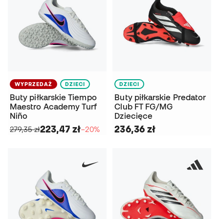
WYPRZEDAŻ
DZIECI
DZIECI
Buty piłkarskie Tiempo
Buty piłkarskie Predator
Maestro Academy Turf
Club FT FG/MG
Niño
Dziecięce
223,47 zł
236,36 zł
279,35 zł
−20%