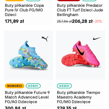
Buty piłkarskie Copa
Buty piłkarskie Predator
Pure IV Club FG/MG
Club FT Turf Dzieci Jude
Dzieci
Bellingham
171,89 zł
206,28 zł
257,86 zł
−20%
NOWOŚCI
DZIECI
DZIECI
Buty piłkarskie Future 9
Buty piłkarskie Tiempo
Match Advanced Level
Maestro Academy
FG/AG Dziecięce
FG/MG Dziecięce
300,84 zł
279,35 zł