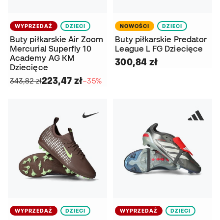
WYPRZEDAŻ
DZIECI
NOWOŚCI
DZIECI
Buty piłkarskie Air Zoom
Buty piłkarskie Predator
Mercurial Superfly 10
League L FG Dziecięce
Academy AG KM
300,84 zł
Dziecięce
223,47 zł
343,82 zł
−35%
WYPRZEDAŻ
DZIECI
WYPRZEDAŻ
DZIECI