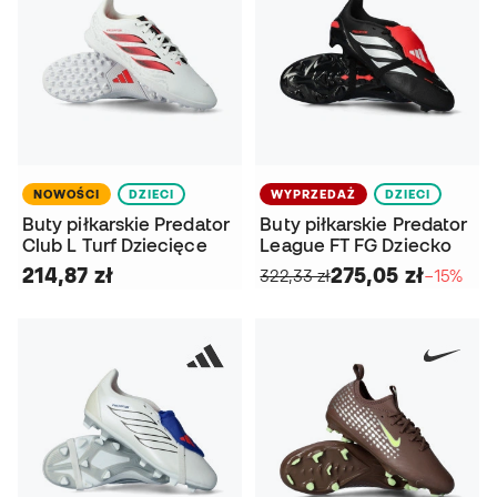
NOWOŚCI
DZIECI
WYPRZEDAŻ
DZIECI
Buty piłkarskie Predator
Buty piłkarskie Predator
Club L Turf Dziecięce
League FT FG Dziecko
214,87 zł
275,05 zł
322,33 zł
−15%