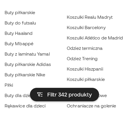
Buty piłkarskie
Koszulki Realu Madryt
Buty do futsalu
Koszulki Barcelony
Buty Haaland
Koszulki Atlético de Madrid
Buty Mbappé
Odzież termiczna
Buty z laminatu Yamal
Odzież Trening
Buty piłkarskie Adidas
Koszulki Hiszpanii
Buty piłkarskie Nike
Koszulki piłkarskie
Piłki
Płaszcze
Filtr 342
produkty
Buty dla dzieci
przeciwdeszczowe
Rękawice dla dzieci
Ochraniacze na golenie
Buty dla dzieci
Odzież bramkarska
Odzież dla dzieci
Black Friday