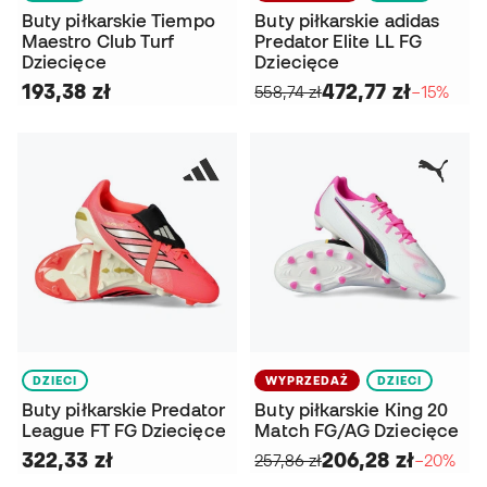
Buty piłkarskie Tiempo
Buty piłkarskie adidas
Maestro Club Turf
Predator Elite LL FG
Dziecięce
Dziecięce
193,38 zł
472,77 zł
558,74 zł
−15%
DZIECI
WYPRZEDAŻ
DZIECI
Buty piłkarskie Predator
Buty piłkarskie King 20
League FT FG Dziecięce
Match FG/AG Dziecięce
322,33 zł
206,28 zł
257,86 zł
−20%