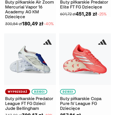
Buty piłkarskie Air Zoom
Buty piłkarskie Predator
Mercurial Vapor 16
Elite FT FG Dziecięce
Academy AG KM
451,28 zł
601,72 zł
−25%
Dziecięce
180,49 zł
300,84 zł
−40%
WYPRZEDAŻ
DZIECI
DZIECI
Buty piłkarskie Predator
Buty piłkarskie Copa
League FT FG Dzieci
Pure IV League FG
Jude Bellingham
Dziecięce