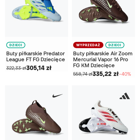
DZIECI
WYPRZEDAŻ
DZIECI
Buty piłkarskie Predator
Buty piłkarskie Air Zoom
League FT FG Dziecięce
Mercurial Vapor 16 Pro
FG KM Dziecięce
305,14 zł
322,33 zł
335,22 zł
558,74 zł
−40%