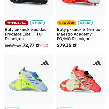
WYPRZEDAŻ
DZIECI
NOWOŚCI
DZIECI
Buty piłkarskie adidas
Buty piłkarskie Tiempo
Predator Elite FT FG
Maestro Academy
Dziecięce
FG/MG Dziecięce
472,77 zł
279,35 zł
558,74 zł
−15%