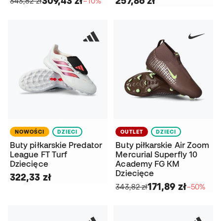
309,43 zł
257,86 zł
343,82 zł
−10%
NOWOŚCI
DZIECI
OUTLET
DZIECI
Buty piłkarskie Predator
Buty piłkarskie Air Zoom
League FT Turf
Mercurial Superfly 10
Dziecięce
Academy FG KM
Dziecięce
322,33 zł
171,89 zł
343,82 zł
−50%