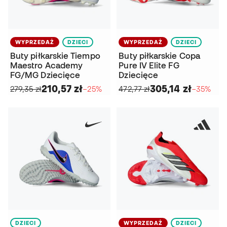
WYPRZEDAŻ
DZIECI
WYPRZEDAŻ
DZIECI
Buty piłkarskie Tiempo
Buty piłkarskie Copa
Maestro Academy
Pure IV Elite FG
FG/MG Dziecięce
Dziecięce
210,57 zł
305,14 zł
279,35 zł
−25%
472,77 zł
−35%
DZIECI
WYPRZEDAŻ
DZIECI