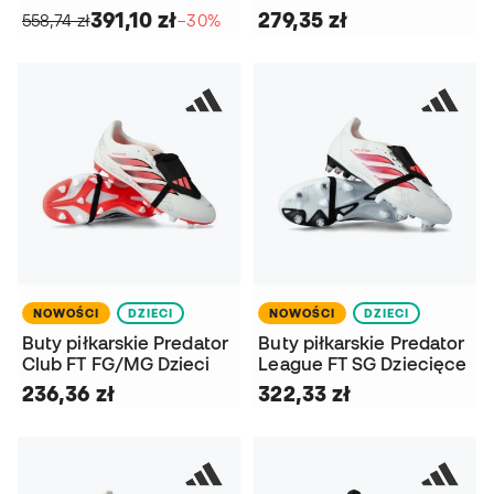
391,10 zł
279,35 zł
558,74 zł
−30%
NOWOŚCI
DZIECI
NOWOŚCI
DZIECI
Buty piłkarskie Predator
Buty piłkarskie Predator
Club FT FG/MG Dzieci
League FT SG Dziecięce
236,36 zł
322,33 zł