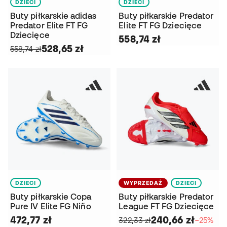
DZIECI
DZIECI
Buty piłkarskie adidas
Buty piłkarskie Predator
Predator Elite FT FG
Elite FT FG Dziecięce
Dziecięce
558,74 zł
528,65 zł
558,74 zł
DZIECI
WYPRZEDAŻ
DZIECI
Buty piłkarskie Copa
Buty piłkarskie Predator
Pure IV Elite FG Niño
League FT FG Dziecięce
472,77 zł
240,66 zł
322,33 zł
−25%