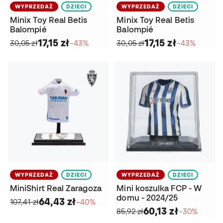
WYPRZEDAŻ
DZIECI
WYPRZEDAŻ
DZIECI
Minix Toy Real Betis
Minix Toy Real Betis
Balompié
Balompié
17,15 zł
17,15 zł
30,05 zł
−43%
30,05 zł
−43%
WYPRZEDAŻ
DZIECI
WYPRZEDAŻ
DZIECI
MiniShirt Real Zaragoza
Mini koszulka FCP - W
domu - 2024/25
64,43 zł
107,41 zł
−40%
60,13 zł
85,92 zł
−30%