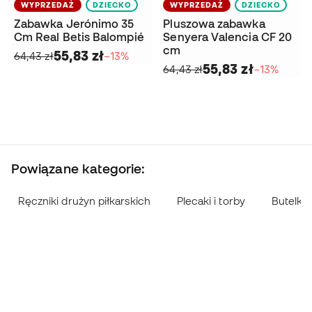
WYPRZEDAŻ
DZIECKO
WYPRZEDAŻ
DZIECKO
Zabawka Jerónimo 35
Pluszowa zabawka
Cm Real Betis Balompié
Senyera Valencia CF 20
cm
55,83 zł
64,43 zł
−13%
55,83 zł
64,43 zł
−13%
Powiązane kategorie:
Ręczniki drużyn piłkarskich
Plecaki i torby
Butelki i