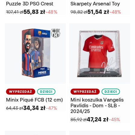
Puzzle 3D PSG Crest
Skarpety Arsenal Toy
55,83 zł
51,54 zł
107,41 zł
−48%
98,82 zł
−48%
WYPRZEDAŻ
DZIECI
WYPRZEDAŻ
DZIECI
Minix Piqué FCB (12 cm)
Mini koszulka Vangelis
Pavlidis - Dom - SLB -
34,34 zł
64,43 zł
−47%
2024/25
47,24 zł
85,92 zł
−45%