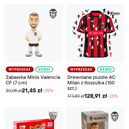
WYPRZEDAŻ
DZIECI
WYPRZEDAŻ
DZIECI
Zabawka Minix Valencia
Drewniane puzzle AC
CF (7 cm)
Milan z Koszulka (150
szt.)
21,45 zł
30,05 zł
−29%
128,91 zł
171,89 zł
−25%