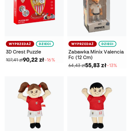
WYPRZEDAŻ
DZIECI
WYPRZEDAŻ
DZIECI
3D Crest Puzzle
Zabawka Minix Valencia
Fc (12 Cm)
90,22 zł
107,41 zł
−16%
55,83 zł
64,43 zł
−13%