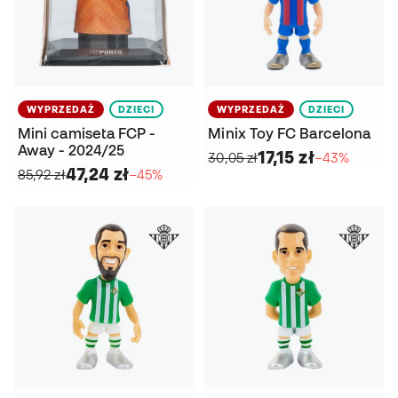
WYPRZEDAŻ
DZIECI
WYPRZEDAŻ
DZIECI
Mini camiseta FCP -
Minix Toy FC Barcelona
Away - 2024/25
17,15 zł
30,05 zł
−43%
47,24 zł
85,92 zł
−45%