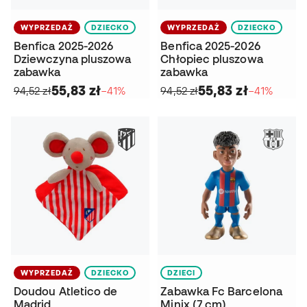
WYPRZEDAŻ
DZIECKO
WYPRZEDAŻ
DZIECKO
Benfica 2025-2026
Benfica 2025-2026
Dziewczyna pluszowa
Chłopiec pluszowa
zabawka
zabawka
55,83 zł
55,83 zł
94,52 zł
−41%
94,52 zł
−41%
WYPRZEDAŻ
DZIECKO
DZIECI
Doudou Atletico de
Zabawka Fc Barcelona
Madrid
Minix (7 cm)