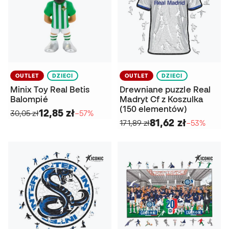
OUTLET
DZIECI
OUTLET
DZIECI
Minix Toy Real Betis
Drewniane puzzle Real
Balompié
Madryt Cf z Koszulka
(150 elementów)
12,85 zł
30,05 zł
−57%
81,62 zł
171,89 zł
−53%