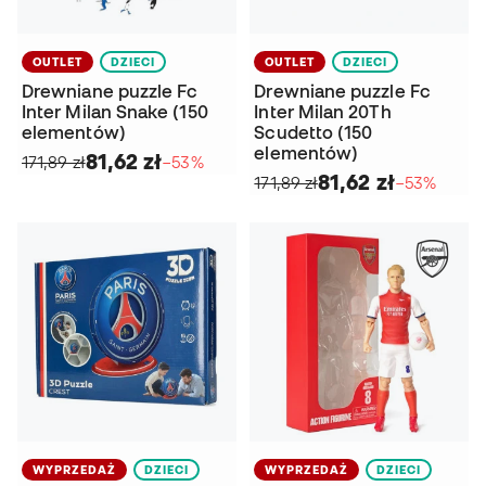
OUTLET
DZIECI
OUTLET
DZIECI
Drewniane puzzle Fc
Drewniane puzzle Fc
Inter Milan Snake (150
Inter Milan 20Th
elementów)
Scudetto (150
elementów)
81,62 zł
171,89 zł
−53%
81,62 zł
171,89 zł
−53%
WYPRZEDAŻ
DZIECI
WYPRZEDAŻ
DZIECI