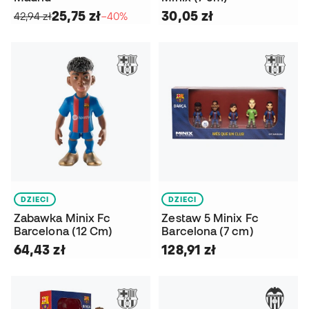
25,75 zł
30,05 zł
42,94 zł
−40%
DZIECI
DZIECI
Zabawka Minix Fc
Zestaw 5 Minix Fc
Barcelona (12 Cm)
Barcelona (7 cm)
64,43 zł
128,91 zł