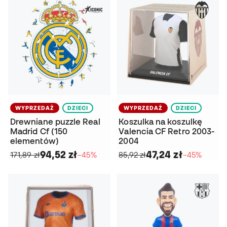
WYPRZEDAŻ
DZIECI
WYPRZEDAŻ
DZIECI
Drewniane puzzle Real
Koszulka na koszulkę
Madrid Cf (150
Valencia CF Retro 2003-
elementów)
2004
94,52 zł
47,24 zł
171,89 zł
−45%
85,92 zł
−45%