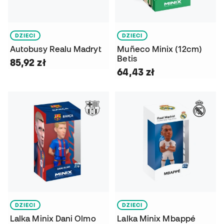
DZIECI
DZIECI
Autobusy Realu Madryt
Muñeco Minix (12cm)
Betis
85,92 zł
64,43 zł
DZIECI
DZIECI
Lalka Minix Dani Olmo
Lalka Minix Mbappé