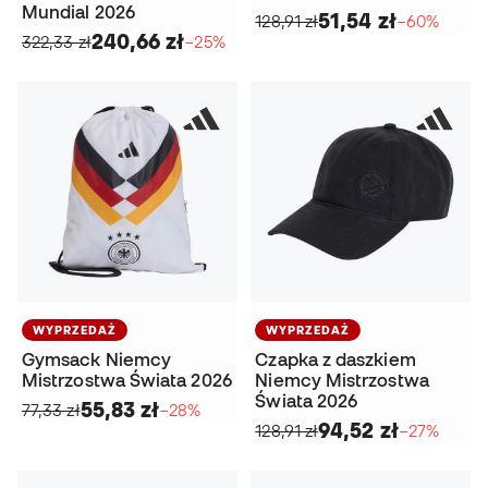
Mundial 2026
51,54 zł
128,91 zł
−60%
240,66 zł
322,33 zł
−25%
WYPRZEDAŻ
WYPRZEDAŻ
Gymsack Niemcy
Czapka z daszkiem
Mistrzostwa Świata 2026
Niemcy Mistrzostwa
Świata 2026
55,83 zł
77,33 zł
−28%
94,52 zł
128,91 zł
−27%