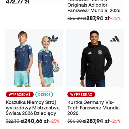
472,77 zł
Originals Adicolor
Fanswear Mundial 2026
287,94 zł
386,80 zł
−26%
WYPRZEDAŻ
DZIECI
WYPRZEDAŻ
Koszulka Niemcy Strój
Kurtka Germany Vis-
wyjazdowy Mistrzostwa
Tech Fanswear Mundial
Świata 2026 Dziecięcy
2026
240,66 zł
287,94 zł
322,33 zł
−25%
386,80 zł
−26%