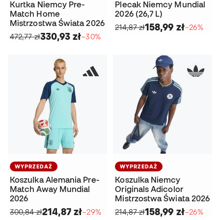
Kurtka Niemcy Pre-
Plecak Niemcy Mundial
Match Home
2026 (26,7 L)
Mistrzostwa Świata 2026
158,99 zł
214,87 zł
−26%
330,93 zł
472,77 zł
−30%
WYPRZEDAŻ
WYPRZEDAŻ
Koszulka Alemania Pre-
Koszulka Niemcy
Match Away Mundial
Originals Adicolor
2026
Mistrzostwa Świata 2026
214,87 zł
158,99 zł
300,84 zł
−29%
214,87 zł
−26%