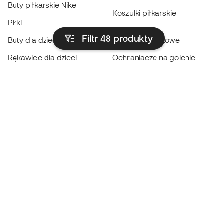
Buty piłkarskie Nike
Koszulki piłkarskie
Piłki
Płaszcze
Filtr 48
produkty
Buty dla dzieci
przeciwdeszczowe
Rękawice dla dzieci
Ochraniacze na golenie
Buty dla dzieci
Odzież bramkarska
Odzież dla dzieci
Black Friday
Rękawice bramkarskie
Zostań
Member
teraz
Zbieraj punkty i oszczędzaj na zakupach
Priorytetowy dostęp do ekskluzywnych