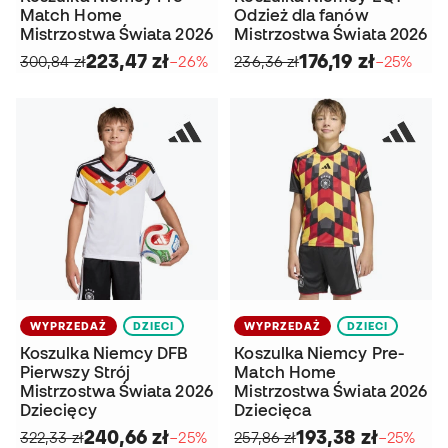
Match Home
Odzież dla fanów
Mistrzostwa Świata 2026
Mistrzostwa Świata 2026
223,47 zł
176,19 zł
300,84 zł
−26%
236,36 zł
−25%
WYPRZEDAŻ
DZIECI
WYPRZEDAŻ
DZIECI
Koszulka Niemcy DFB
Koszulka Niemcy Pre-
Pierwszy Strój
Match Home
Mistrzostwa Świata 2026
Mistrzostwa Świata 2026
Dziecięcy
Dziecięca
240,66 zł
193,38 zł
322,33 zł
−25%
257,86 zł
−25%