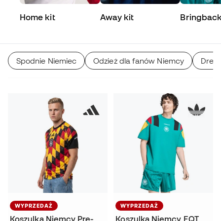
Home kit
Away kit
Bringbac
Collection
Spodnie Niemiec
Odzież dla fanów Niemcy
Dres
WYPRZEDAŻ
WYPRZEDAŻ
Koszulka Niemcy Pre-
Koszulka Niemcy EQT