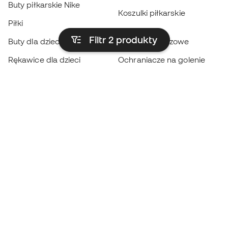
Buty piłkarskie Nike
Koszulki piłkarskie
Piłki
Płaszcze
Filtr 2
produkty
Buty dla dzieci
przeciwdeszczowe
Rękawice dla dzieci
Ochraniacze na golenie
Buty dla dzieci
Odzież bramkarska
Odzież dla dzieci
Black Friday
Rękawice bramkarskie
Zostań
Member
teraz
Zbieraj punkty i oszczędzaj na zakupach
Priorytetowy dostęp do ekskluzywnych
produktów