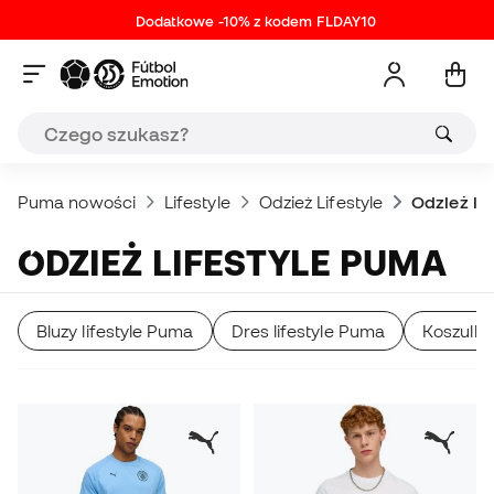
Dodatkowe -10% z kodem FLDAY10
Puma nowości
Lifestyle
Odzież Lifestyle
Odzież li
ODZIEŻ LIFESTYLE PUMA
Bluzy lifestyle Puma
Dres lifestyle Puma
Koszulki