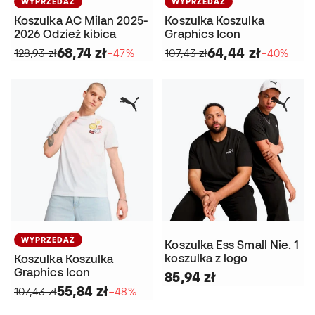
WYPRZEDAŻ
WYPRZEDAŻ
Koszulka AC Milan 2025-
Koszulka Koszulka
2026 Odzież kibica
Graphics Icon
68,74 zł
64,44 zł
128,93 zł
−47%
107,43 zł
−40%
WYPRZEDAŻ
Koszulka Ess Small Nie. 1
koszulka z logo
Koszulka Koszulka
Graphics Icon
85,94 zł
55,84 zł
107,43 zł
−48%