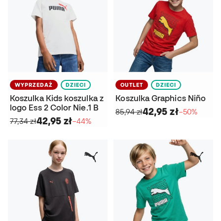
WYPRZEDAŻ
DZIECI
OUTLET
DZIECI
Koszulka Kids koszulka z
Koszulka Graphics Niño
logo Ess 2 Color Nie.1 B
42,95 zł
85,94 zł
−50%
42,95 zł
77,34 zł
−44%