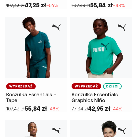
47,25 zł
55,84 zł
107,43 zł
−56%
107,43 zł
−48%
WYPRZEDAŻ
WYPRZEDAŻ
DZIECI
Koszulka Essentials +
Koszulka Essentials
Tape
Graphics Niño
55,84 zł
42,95 zł
107,43 zł
−48%
77,34 zł
−44%