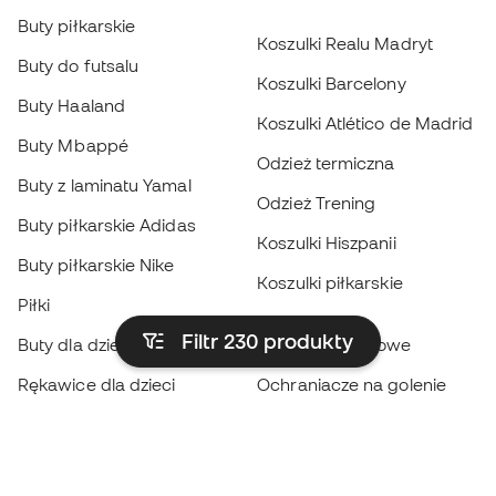
Buty piłkarskie
Koszulki Realu Madryt
Buty do futsalu
Koszulki Barcelony
Buty Haaland
Koszulki Atlético de Madrid
Buty Mbappé
Odzież termiczna
Buty z laminatu Yamal
Odzież Trening
Buty piłkarskie Adidas
Koszulki Hiszpanii
Buty piłkarskie Nike
Koszulki piłkarskie
Piłki
Płaszcze
Filtr 230
produkty
Buty dla dzieci
przeciwdeszczowe
Rękawice dla dzieci
Ochraniacze na golenie
Buty dla dzieci
Odzież bramkarska
Odzież dla dzieci
Black Friday