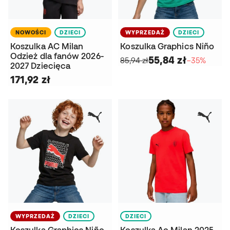
NOWOŚCI
DZIECI
WYPRZEDAŻ
DZIECI
Koszulka AC Milan
Koszulka Graphics Niño
Odzież dla fanów 2026-
55,84 zł
85,94 zł
−35%
2027 Dziecięca
171,92 zł
WYPRZEDAŻ
DZIECI
DZIECI
Koszulka Graphics Niño
Koszulka Ac Milan 2025-