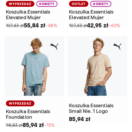
WYPRZEDAŻ
KOBIETY
OUTLET
KOBIETY
Koszulka Essentials
Koszulka Essentials
Elevated Mujer
Elevated Mujer
55,84 zł
42,95 zł
107,43 zł
−48%
107,43 zł
−60%
WYPRZEDAŻ
Koszulka Essentials
Small Nie. 1 Logo
Koszulka Essentials
Foundation
85,94 zł
85,94 zł
98,83 zł
−13%