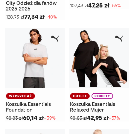
City Odzież dla fanów
47,25 zł
107,43 zł
−56%
2025-2026
77,34 zł
128,93 zł
−40%
WYPRZEDAŻ
OUTLET
KOBIETY
Koszulka Essentials
Koszulka Essentials
Foundation
Relaxed Mujer
60,14 zł
42,95 zł
98,83 zł
−39%
98,83 zł
−57%