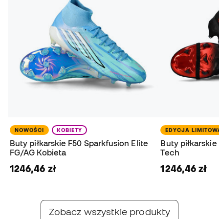
NOWOŚCI
KOBIETY
EDYCJA LIMITO
Buty piłkarskie F50 Sparkfusion Elite
Buty piłkarskie 
FG/AG Kobieta
Tech
1246,46 zł
1246,46 zł
adidas Chaos vs Control
Nike Break 'Em Pack
Nowe F50, Predator & Copa
Nowe Mercurial, Phantom & Tiempo
Zobacz wszystkie produkty