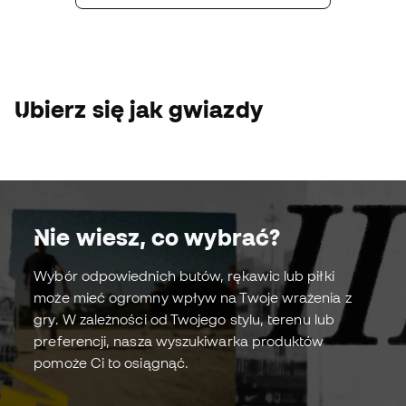
Zobacz pakiet
Zobacz pakiet
Jude Bellingham
adidas Predator FT
Kup teraz!
Ubierz się jak gwiazdy
Nie wiesz, co wybrać?
Wybór odpowiednich butów, rękawic lub piłki
może mieć ogromny wpływ na Twoje wrażenia z
Buty piłkarskie
Rękawic
gry. W zależności od Twojego stylu, terenu lub
preferencji, nasza wyszukiwarka produktów
pomoże Ci to osiągnąć.