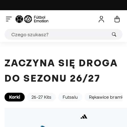
Nowoczesna formuła, klasyczna wrażliwość. Poczuj
skórę w F50 i Predator.
Kup F50!
Chcę Predator!
ZACZYNA SIĘ DROGA
DO SEZONU 26/27
Korki
26-27 Kits
Futsalu
Rękawice bramkar