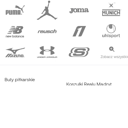
Zobacz wszystki
Buty piłkarskie
Koszulki Realu Madryt
Buty do futsalu
Koszulki Barcelony
Buty Haaland
Koszulki Atlético de Madrid
Buty Mbappé
Odzież termiczna
Buty z laminatu Yamal
Odzież Trening