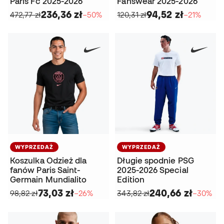
Paris Fc 2025-2026
Fanswear 2025-2026
236,36 zł
94,52 zł
472,77 zł
−50%
120,31 zł
−21%
WYPRZEDAŻ
WYPRZEDAŻ
Koszulka Odzież dla
Długie spodnie PSG
fanów Paris Saint-
2025-2026 Special
Germain Mundialito
Edition
73,03 zł
240,66 zł
98,82 zł
−26%
343,82 zł
−30%