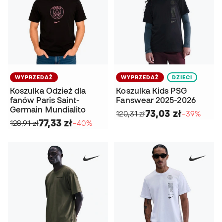
WYPRZEDAŻ
WYPRZEDAŻ
DZIECI
Koszulka Odzież dla
Koszulka Kids PSG
fanów Paris Saint-
Fanswear 2025-2026
Germain Mundialito
73,03 zł
120,31 zł
−39%
77,33 zł
128,91 zł
−40%