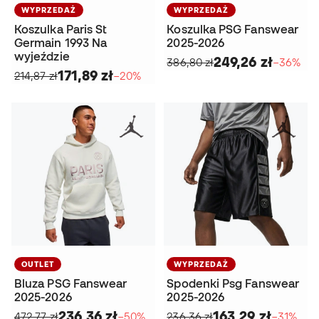
WYPRZEDAŻ
WYPRZEDAŻ
Koszulka Paris St
Koszulka PSG Fanswear
Germain 1993 Na
2025-2026
wyjeździe
249,26 zł
386,80 zł
−36%
171,89 zł
214,87 zł
−20%
OUTLET
WYPRZEDAŻ
Bluza PSG Fanswear
Spodenki Psg Fanswear
2025-2026
2025-2026
236,36 zł
163,29 zł
472,77 zł
−50%
236,36 zł
−31%