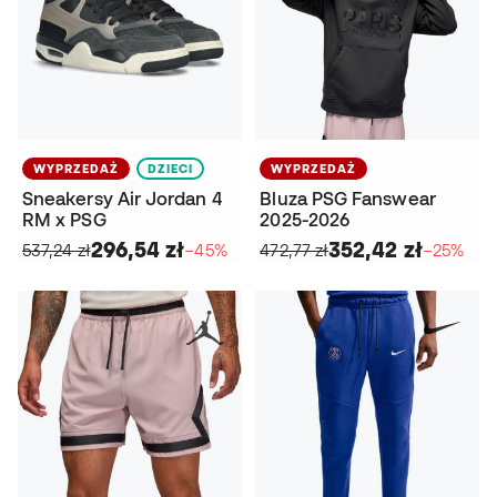
WYPRZEDAŻ
DZIECI
WYPRZEDAŻ
Sneakersy Air Jordan 4
Bluza PSG Fanswear
RM x PSG
2025-2026
296,54 zł
352,42 zł
537,24 zł
−45%
472,77 zł
−25%