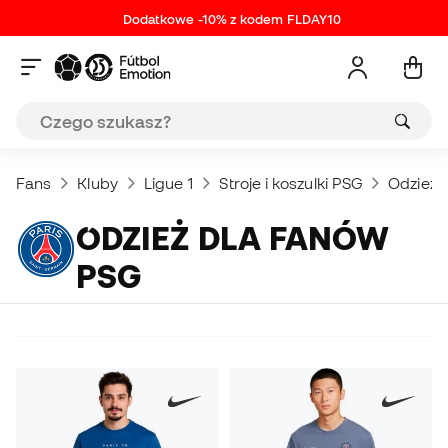
Dodatkowe -10% z kodem FLDAY10
Fans
Kluby
Ligue 1
Stroje i koszulki PSG
Odzież 
ODZIEŻ DLA FANÓW
PSG