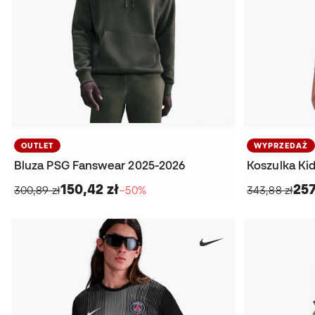
OUTLET
WYPRZEDAŻ
Bluza PSG Fanswear 2025-2026
Koszulka Ki
150,42 zł
257
300,89 zł
−50%
343,88 zł