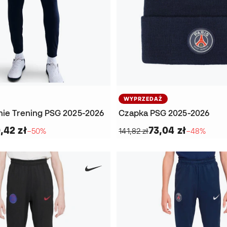
WYPRZEDAŻ
nie Trening PSG 2025-2026
Czapka PSG 2025-2026
,42 zł
73,04 zł
−50%
141,82 zł
−48%