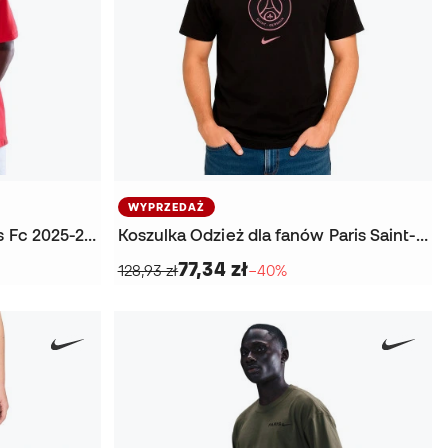
WYPRZEDAŻ
Koszulka Odzież kibica Paris Fc 2025-2026
Koszulka Odzież dla fanów Paris Saint-Germain Mundialito
77,34 zł
128,93 zł
−40%