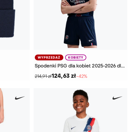
WYPRZEDAŻ
KOBIETY
Spodenki PSG dla kobiet 2025-2026 dla kobiet
124,63 zł
214,91 zł
−42%