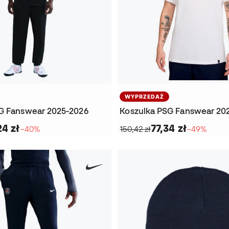
WYPRZEDAŻ
G Fanswear 2025-2026
Koszulka PSG Fanswear 20
24 zł
77,34 zł
−40%
150,42 zł
−49%