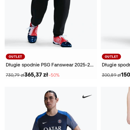
OUTLET
OUTLET
Długie spodnie PSG Fanswear 2025-2026
Długie spod
365,37 zł
150
730,79 zł
−50%
300,89 zł