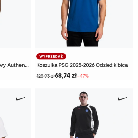
WYPRZEDAŻ
Koszulka Psg Strój wyjazdowy Authentic 2026-2027
Koszulka PSG 2025-2026 Odzież kibica
68,74 zł
128,93 zł
−47%