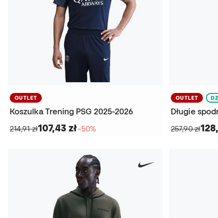
OUTLET
OUTLET
DZ
Koszulka Trening PSG 2025-2026
107,43 zł
128,
214,91 zł
−50%
257,90 zł