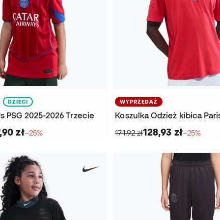
DZIECI
WYPRZEDAŻ
ds PSG 2025-2026 Trzecie
,90 zł
128,93 zł
−25%
171,92 zł
−25%