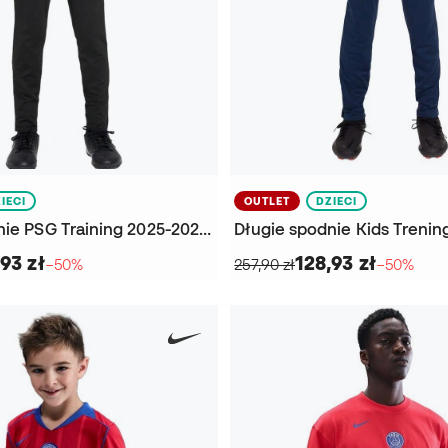
IECI
OUTLET
DZIECI
Długie spodnie PSG Training 2025-2026 Niño
93 zł
128,93 zł
−50%
257,90 zł
−50%