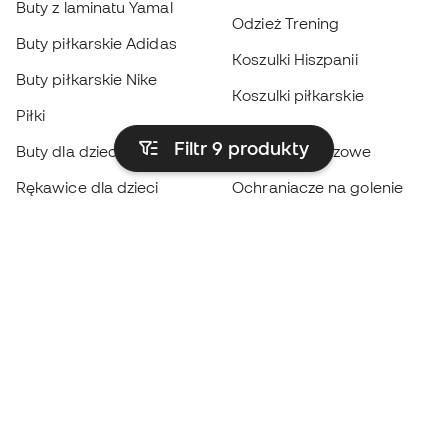
Buty z laminatu Yamal
Odzież Trening
Buty piłkarskie Adidas
Koszulki Hiszpanii
Buty piłkarskie Nike
Koszulki piłkarskie
Piłki
Płaszcze
Filtr 9
produkty
Buty dla dzieci
przeciwdeszczowe
Rękawice dla dzieci
Ochraniacze na golenie
Buty dla dzieci
Odzież bramkarska
Odzież dla dzieci
Black Friday
Rękawice bramkarskie
Zostań
Member
teraz