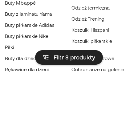
Buty Mbappé
Odzież termiczna
Buty z laminatu Yamal
Odzież Trening
Buty piłkarskie Adidas
Koszulki Hiszpanii
Buty piłkarskie Nike
Koszulki piłkarskie
Piłki
Płaszcze
Filtr 8
produkty
Buty dla dzieci
przeciwdeszczowe
Rękawice dla dzieci
Ochraniacze na golenie
Buty dla dzieci
Odzież bramkarska
Odzież dla dzieci
Black Friday
Rękawice bramkarskie
Zostań