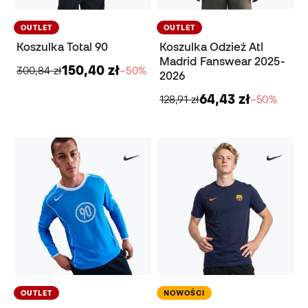
OUTLET
OUTLET
Koszulka Total 90
Koszulka Odzież Atl
Madrid Fanswear 2025-
150,40 zł
300,84 zł
−50%
2026
64,43 zł
128,91 zł
−50%
OUTLET
NOWOŚCI