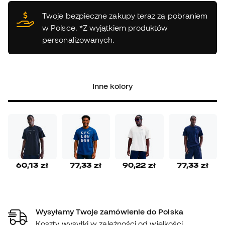
Twoje bezpieczne zakupy teraz za pobraniem
w Polsce. *Z wyjątkiem produktów
personalizowanych.
Inne kolory
60,13 zł
77,33 zł
90,22 zł
77,33 zł
Wysyłamy Twoje zamówienie do Polska
Koszty wysyłki w zależności od wielkości