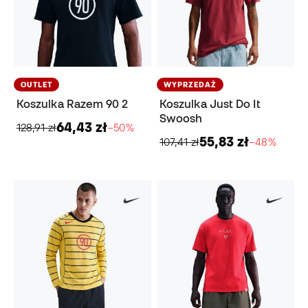
OUTLET
WYPRZEDAŻ
Koszulka Razem 90 2
Koszulka Just Do It
Swoosh
64,43 zł
128,91 zł
−50%
55,83 zł
107,41 zł
−48%