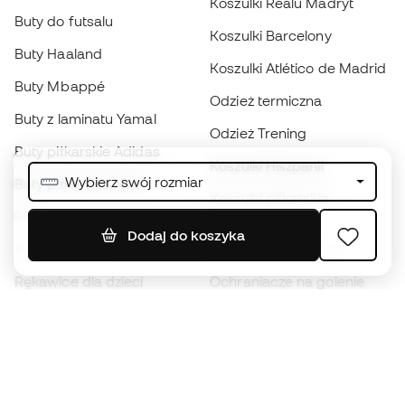
Koszulki Realu Madryt
Buty do futsalu
Koszulki Barcelony
Buty Haaland
Koszulki Atlético de Madrid
Buty Mbappé
Odzież termiczna
Buty z laminatu Yamal
Odzież Trening
Buty piłkarskie Adidas
Koszulki Hiszpanii
Wybierz swój rozmiar
Buty piłkarskie Nike
Koszulki piłkarskie
Piłki
Płaszcze
Dodaj do koszyka
Buty dla dzieci
przeciwdeszczowe
Rękawice dla dzieci
Ochraniacze na golenie
Buty dla dzieci
Odzież bramkarska
Odzież dla dzieci
Black Friday
Rękawice bramkarskie