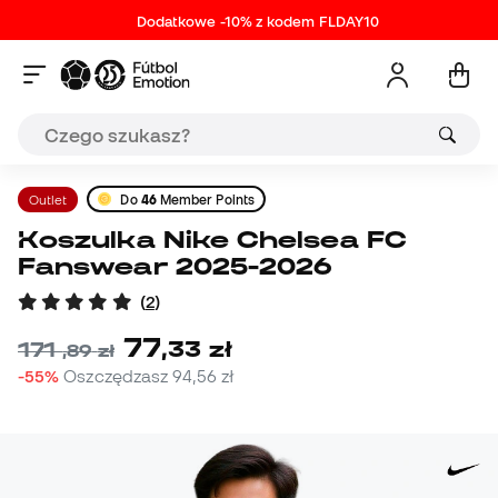
Dodatkowe -10% z kodem FLDAY10
Outlet
Do
46
Member Points
Koszulka Nike Chelsea FC
Fanswear 2025-2026
(
2
)
77
,
33
zł
171
,
89
zł
-55%
Oszczędzasz
94,56 zł