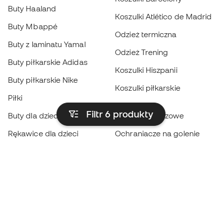
Buty Haaland
Koszulki Atlético de Madrid
Buty Mbappé
Odzież termiczna
Buty z laminatu Yamal
Odzież Trening
Buty piłkarskie Adidas
Koszulki Hiszpanii
Buty piłkarskie Nike
Koszulki piłkarskie
Piłki
Płaszcze
Filtr 6
produkty
Buty dla dzieci
przeciwdeszczowe
Rękawice dla dzieci
Ochraniacze na golenie
Buty dla dzieci
Odzież bramkarska
Odzież dla dzieci
Black Friday
Rękawice bramkarskie