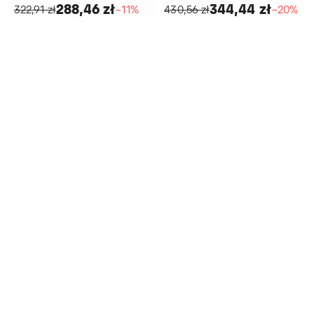
288,46 zł
344,44 zł
322,91 zł
−11%
430,56 zł
−20%