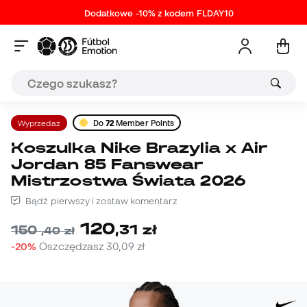
Dodatkowe -10% z kodem FLDAY10
Wyprzedaż
Do
72
Member Points
Koszulka Nike Brazylia x Air
Jordan 85 Fanswear
Mistrzostwa Świata 2026
Bądź pierwszy i zostaw komentarz
120
,
31
zł
150
,
40
zł
-20%
Oszczędzasz
30,09 zł