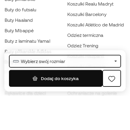
Koszulki Realu Madryt
Buty do futsalu
Koszulki Barcelony
Buty Haaland
Koszulki Atlético de Madrid
Buty Mbappé
Odzież termiczna
Buty z laminatu Yamal
Odzież Trening
Buty piłkarskie Adidas
Koszulki Hiszpanii
Wybierz swój rozmiar
Buty piłkarskie Nike
Koszulki piłkarskie
Piłki
Płaszcze
Dodaj do koszyka
Buty dla dzieci
przeciwdeszczowe
Rękawice dla dzieci
Ochraniacze na golenie
Buty dla dzieci
Odzież bramkarska
Odzież dla dzieci
Black Friday
Rękawice bramkarskie