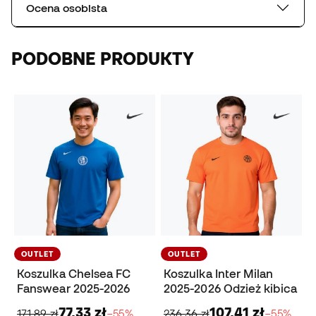
Ocena osobista
PODOBNE PRODUKTY
OUTLET
OUTLET
Koszulka Chelsea FC
Koszulka Inter Milan
Fanswear 2025-2026
2025-2026 Odzież kibica
77,33 zł
107,41 zł
171,89 zł
−55%
236,36 zł
−55%