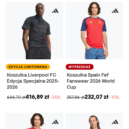
EDYCJA LIMITOWANA
WYPRZEDAŻ
Koszulka Liverpool FC
Koszulka Spain Fef
Edycja Specjalna 2025-
Fanswear 2026 World
2026
Cup
416,89 zł
232,07 zł
644,70 zł
−35%
257,86 zł
−10%