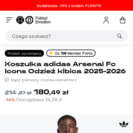
Dodatkowe -10% z kodem FLDAY10
Produkt wyczerpany
Do
108
Member Points
Koszulka adidas Arsenal Fc
Icons Odzież kibica 2025-2026
Bądź pierwszy i zostaw komentarz
180
,
49
zł
214
,
87
zł
-16%
Oszczędzasz
34,38 zł