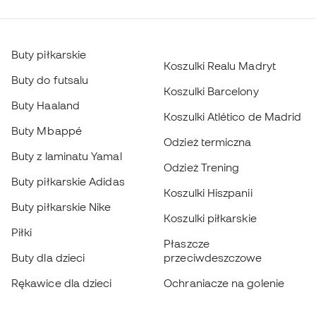
Buty piłkarskie
Koszulki Realu Madryt
Buty do futsalu
Koszulki Barcelony
Buty Haaland
Koszulki Atlético de Madrid
Buty Mbappé
Odzież termiczna
Buty z laminatu Yamal
Odzież Trening
Buty piłkarskie Adidas
Koszulki Hiszpanii
Buty piłkarskie Nike
Koszulki piłkarskie
Piłki
Płaszcze
Buty dla dzieci
przeciwdeszczowe
Rękawice dla dzieci
Ochraniacze na golenie
Buty dla dzieci
Odzież bramkarska