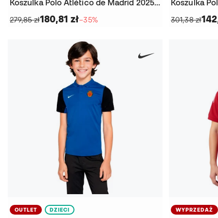
Koszulka Polo Atlético de Madrid 2025-2026 Odzież dla kibiców
180,81 zł
142
279,85 zł
−35%
301,38 zł
OUTLET
DZIECI
WYPRZEDAŻ