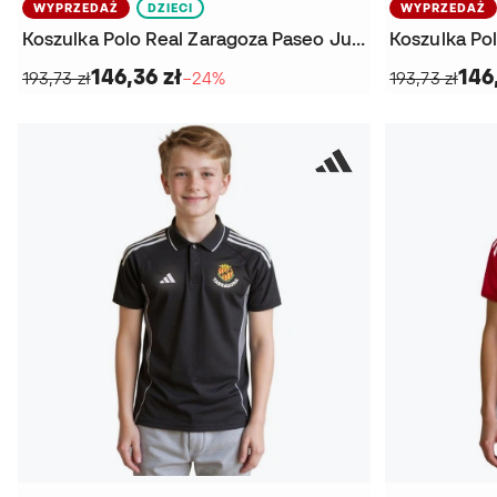
WYPRZEDAŻ
DZIECI
WYPRZEDAŻ
Koszulka Polo Real Zaragoza Paseo Jugador 25-26 Niño
Koszulka Pol
146,36 zł
146
193,73 zł
−24%
193,73 zł