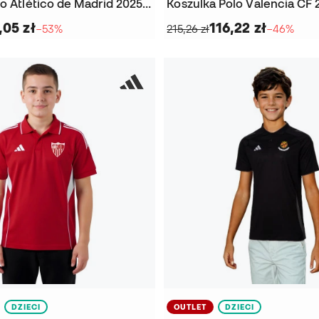
Koszulka Polo Atlético de Madrid 2025-2026 Odzież dla kibiców
,05 zł
116,22 zł
−53%
215,26 zł
−46%
DZIECI
OUTLET
DZIECI