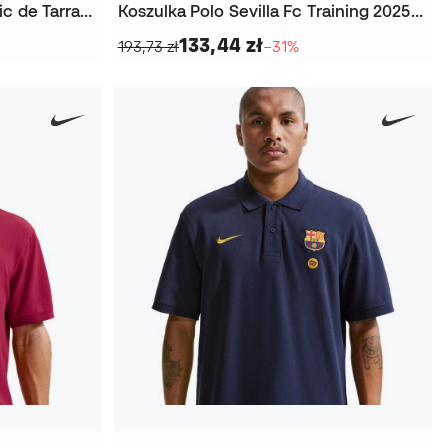
Koszulka Polo Kids Gimnàstic de Tarragona 2024-2025 Przed meczem
Koszulka Polo Sevilla Fc Training 2025-2026
133,44 zł
193,73 zł
−31%