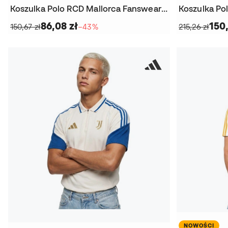
Koszulka Polo RCD Mallorca Fanswear 2023-2024 Niño
86,08 zł
150,
150,67 zł
−43%
215,26 zł
NOWOŚCI