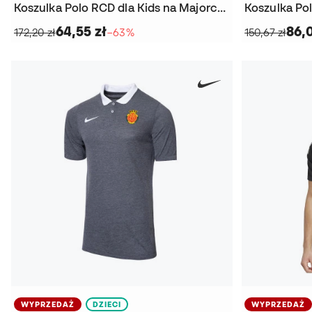
Koszulka Polo RCD dla Kids na Majorce 2024-2025
64,55 zł
86,0
172,20 zł
−63%
150,67 zł
WYPRZEDAŻ
DZIECI
WYPRZEDAŻ