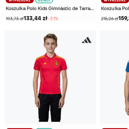
WYPRZEDAŻ
DZIECI
WYPRZEDAŻ
Koszulka Polo Kids Gimnàstic de Tarragona Paseo Jugadores 2024-2025
133,44 zł
159,
193,73 zł
−31%
215,26 zł