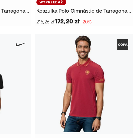
WYPRZEDAŻ
Koszulka Polo Gimnàstic de Tarragona Paseo Jugadores y Porteros 2025-2026
Koszulka Polo Gimnàstic de Tarragona Walk Coaches 2025-2026
172,20 zł
215,26 zł
−20%