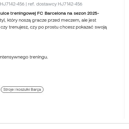
I_HJ7142-456
| ref. dostawcy HJ7142-456
zulce treningowej FC Barcelona na sezon 2025-
tyl, który noszą gracze przed meczem, ale jest
, czy trenujesz, czy po prostu chcesz pokazać swoją
intensywnego treningu.
Stroje i koszulki Barça