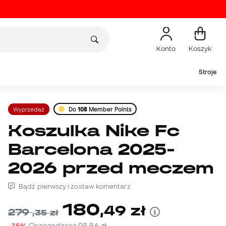
Konto
Koszyk
Stroje
Wyprzedaż
Do
108
Member Points
Koszulka Nike Fc
Barcelona 2025-
2026 przed meczem
Bądź pierwszy i zostaw komentarz
180
,
49
zł
279
,
35
zł
-35%
Oszczędzasz
98,86 zł