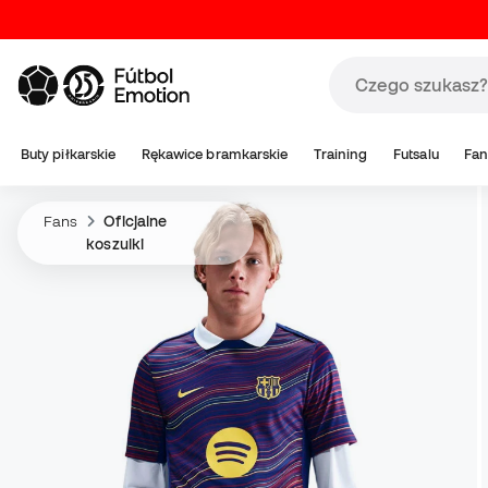
Buty piłkarskie
Rękawice bramkarskie
Training
Futsalu
Fan
Fans
Oficjalne
koszulki