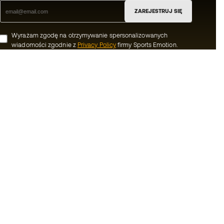
ZAREJESTRUJ SIĘ
Wyrażam zgodę na otrzymywanie spersonalizowanych
wiadomości zgodnie z
Privacy Policy
firmy Sports Emotion.
ion
#BeTheBest
Member
W Sports Emotion promujemy sportowy
styl życia, którego celem jest osiągnięcie
i
pełnego szczęścia sportowców, dzięki
ekosystemowi stworzonemu przez każdą z
nki handlowe
wyspecjalizowanych marek w grupie.
ów cookies
Basketball Emotion
watności
Running Emotion
 prawne