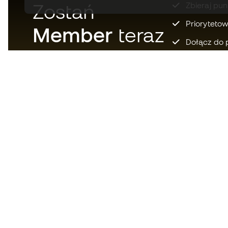
Zostań
Zbieraj pun
Prioryteto
Member
teraz
Dołącz do 
Pobierz teraz aplikację dla tych,
którzy kochają sprzęt piłkarski i
ciesz się szybszymi i
wygodniejszymi zakupami.