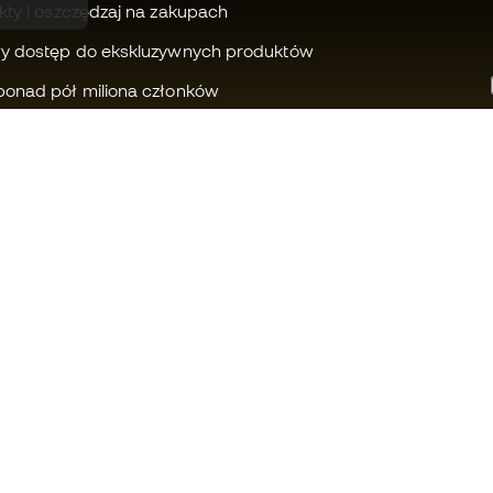
kty i oszczędzaj na zakupach
wy dostęp do ekskluzywnych produktów
ponad pół miliona członków
Czy możemy Ci pomóc?
Fútbol Emot
Obsługa klienta
Wspólnota 
Wymiany i zwroty
Pracuj z nam
Przewodnik po sprzęcie
Ogólne waru
sportowym
Polityka plik
Tabela konwersji rozmiarów
Polityka pry
butów
Zastrzeżenia
Compliance