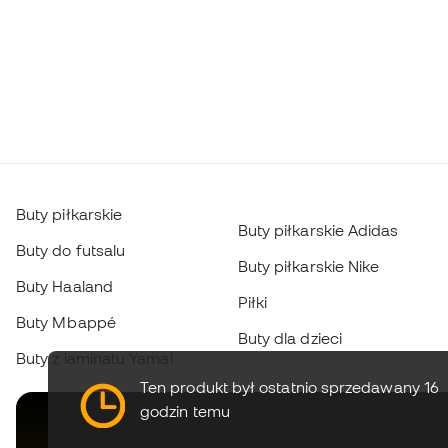
Buty piłkarskie
Buty piłkarskie Adidas
Buty do futsalu
Buty piłkarskie Nike
Buty Haaland
Piłki
Buty Mbappé
Buty dla dzieci
Buty z laminatu Yamal
Ten produkt był ostatnio sprzedawany 16
godzin temu