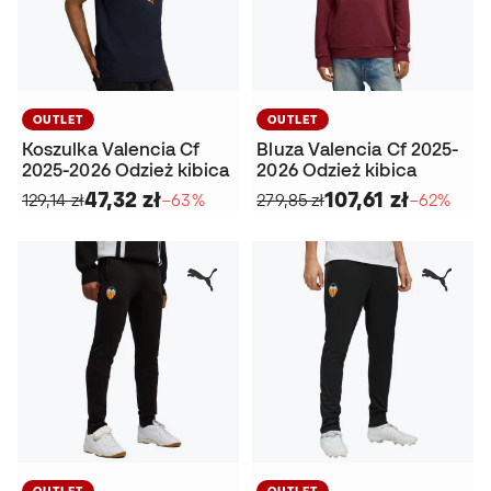
OUTLET
OUTLET
Koszulka Valencia Cf
Bluza Valencia Cf 2025-
2025-2026 Odzież kibica
2026 Odzież kibica
47,32 zł
107,61 zł
129,14 zł
−63%
279,85 zł
−62%
OUTLET
OUTLET