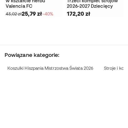
w kształcie herbu
Trzeci komplet strojów
Valencia FC
2026-2027 Dziecięcy
25,79 zł
172,20 zł
43,02 zł
−40%
Powiązane kategorie:
Koszulki Hiszpania Mistrzostwa Świata 2026
Stroje i kos