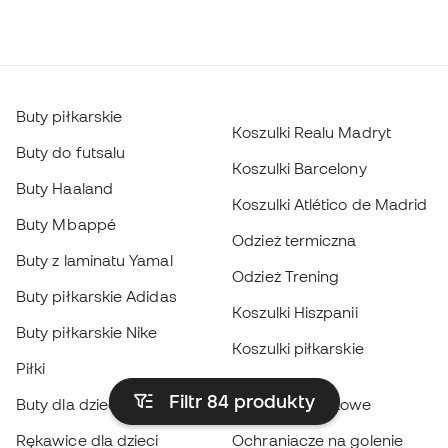
Buty piłkarskie
Koszulki Realu Madryt
Buty do futsalu
Koszulki Barcelony
Buty Haaland
Koszulki Atlético de Madrid
Buty Mbappé
Odzież termiczna
Buty z laminatu Yamal
Odzież Trening
Buty piłkarskie Adidas
Koszulki Hiszpanii
Buty piłkarskie Nike
Koszulki piłkarskie
Piłki
Płaszcze
Filtr 84
produkty
Buty dla dzieci
przeciwdeszczowe
Rękawice dla dzieci
Ochraniacze na golenie