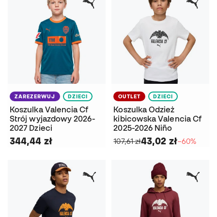
ZAREZERWUJ
DZIECI
OUTLET
DZIECI
Koszulka Valencia Cf
Koszulka Odzież
Strój wyjazdowy 2026-
kibicowska Valencia Cf
2027 Dzieci
2025-2026 Niño
344,44 zł
43,02 zł
107,61 zł
−60%