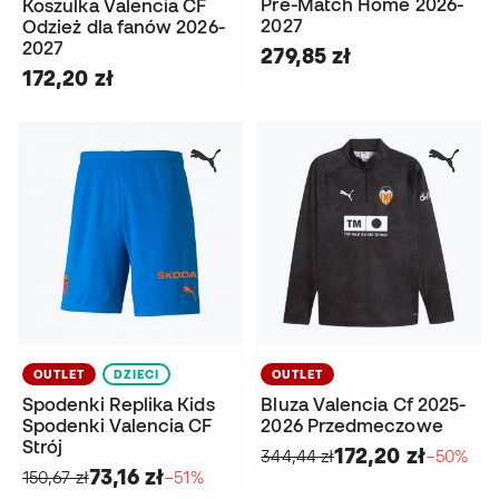
Pre-Match Home 2026-
Koszulka Valencia CF
2027
Odzież dla fanów 2026-
2027
279,85 zł
172,20 zł
OUTLET
DZIECI
OUTLET
Spodenki Replika Kids
Bluza Valencia Cf 2025-
Spodenki Valencia CF
2026 Przedmeczowe
Strój
172,20 zł
344,44 zł
−50%
73,16 zł
150,67 zł
−51%