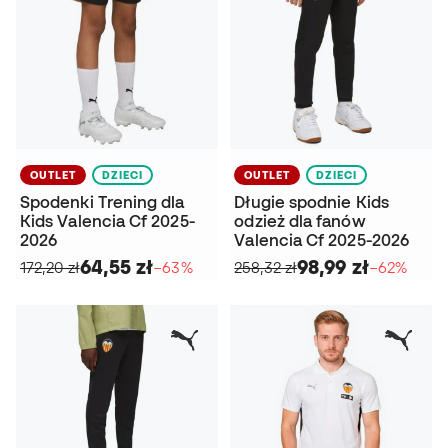
OUTLET
DZIECI
OUTLET
DZIECI
Spodenki Trening dla
Długie spodnie Kids
Kids Valencia Cf 2025-
odzież dla fanów
2026
Valencia Cf 2025-2026
64,55 zł
98,99 zł
172,20 zł
−63%
258,32 zł
−62%