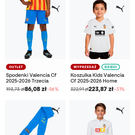
OUTLET
WYPRZEDAŻ
DZIECI
Spodenki Valencia Cf
Koszulka Kids Valencia
2025-2026 Trzecia
Cf 2025-2026 Home
86,08 zł
223,87 zł
193,73 zł
−56%
322,91 zł
−31%