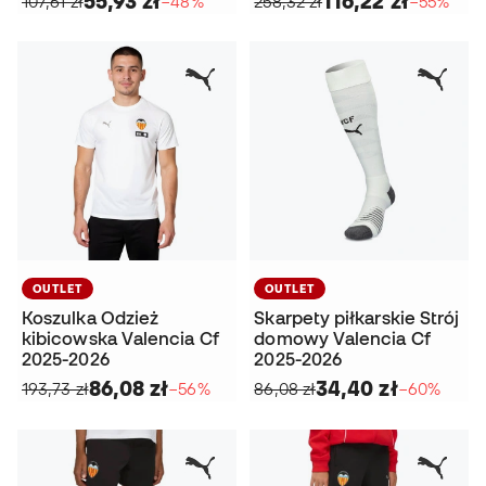
55,93 zł
116,22 zł
107,61 zł
−48%
258,32 zł
−55%
OUTLET
OUTLET
Koszulka Odzież
Skarpety piłkarskie Strój
kibicowska Valencia Cf
domowy Valencia Cf
2025-2026
2025-2026
86,08 zł
34,40 zł
193,73 zł
−56%
86,08 zł
−60%