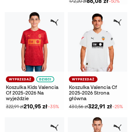
86,08 zł
172,20 zł
−50%
WYPRZEDAŻ
DZIECI
WYPRZEDAŻ
Koszulka Kids Valencia
Koszulka Valencia Cf
Cf 2025-2026 Na
2025-2026 Strona
wyjeździe
główna
210,95 zł
322,91 zł
322,91 zł
−35%
430,56 zł
−25%