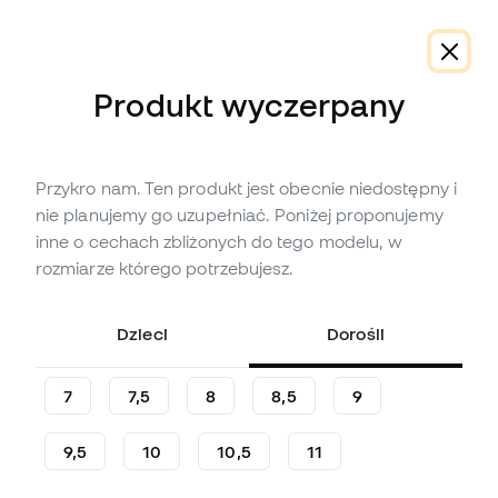
Dodatkowe -10% z kodem FLDAY10
Produkt wyczerpany
Przykro nam. Ten produkt jest obecnie niedostępny i
W
Produkt wyczerpany
Do
64
Member Points
promocji
nie planujemy go uzupełniać. Poniżej proponujemy
Rękawice SP Fútbol
inne o cechach zbliżonych do tego modelu, w
Serendipity Pro Light
rozmiarze którego potrzebujesz.
(
69
)
Dzieci
Dorośli
107
,
41
zł
300
,
84
zł
-64%
Oszczędzasz
193,43 zł
7
7,5
8
8,5
9
9,5
10
10,5
11