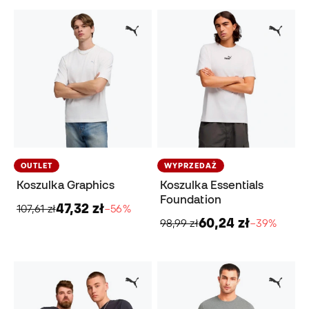
OUTLET
WYPRZEDAŻ
Koszulka Graphics
Koszulka Essentials
Foundation
47,32 zł
107,61 zł
−56%
60,24 zł
98,99 zł
−39%