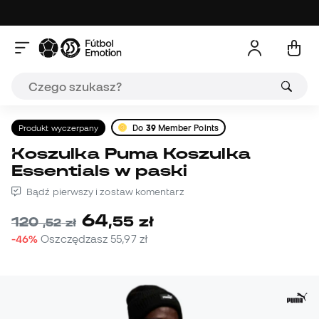
Produkt wyczerpany
Do
39
Member Points
Koszulka Puma Koszulka
Essentials w paski
Bądź pierwszy i zostaw komentarz
64
,
55
zł
120
,
52
zł
-46%
Oszczędzasz
55,97 zł