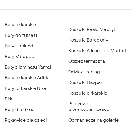
Buty piłkarskie
Koszulki Realu Madryt
Buty do futsalu
Koszulki Barcelony
Buty Haaland
Koszulki Atlético de Madrid
Buty Mbappé
Odzież termiczna
Buty z laminatu Yamal
Odzież Trening
Buty piłkarskie Adidas
Koszulki Hiszpanii
Buty piłkarskie Nike
Koszulki piłkarskie
Piłki
Płaszcze
Buty dla dzieci
przeciwdeszczowe
Rękawice dla dzieci
Ochraniacze na golenie
Buty dla dzieci
Odzież bramkarska