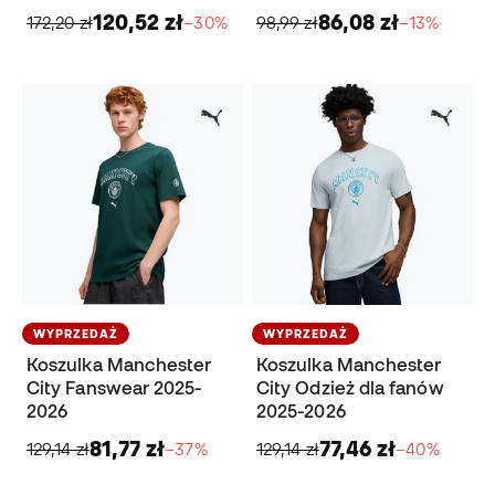
120,52 zł
86,08 zł
172,20 zł
−30%
98,99 zł
−13%
WYPRZEDAŻ
WYPRZEDAŻ
Koszulka Manchester
Koszulka Manchester
City Fanswear 2025-
City Odzież dla fanów
2026
2025-2026
81,77 zł
77,46 zł
129,14 zł
−37%
129,14 zł
−40%