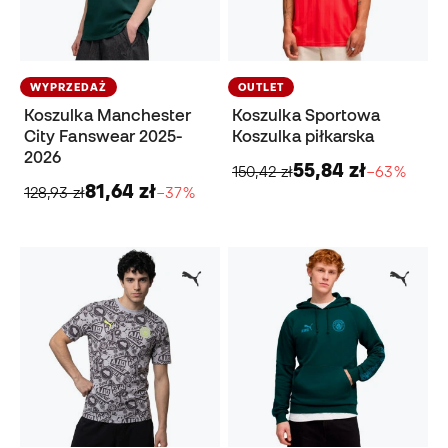
WYPRZEDAŻ
OUTLET
Koszulka Manchester
Koszulka Sportowa
City Fanswear 2025-
Koszulka piłkarska
2026
55,84 zł
150,42 zł
−63%
81,64 zł
128,93 zł
−37%