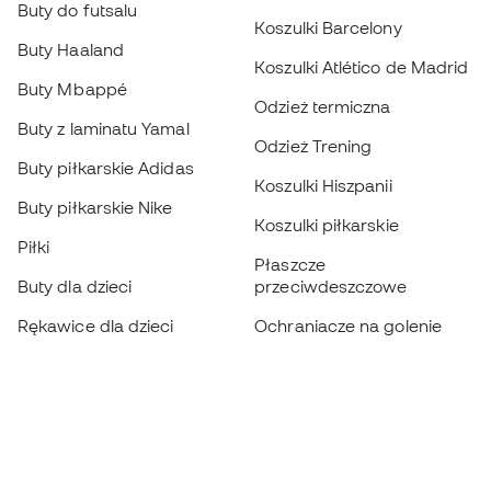
Buty do futsalu
Koszulki Barcelony
Buty Haaland
Koszulki Atlético de Madrid
Buty Mbappé
Odzież termiczna
Buty z laminatu Yamal
Odzież Trening
Buty piłkarskie Adidas
Koszulki Hiszpanii
Buty piłkarskie Nike
Koszulki piłkarskie
Piłki
Płaszcze
Buty dla dzieci
przeciwdeszczowe
Rękawice dla dzieci
Ochraniacze na golenie
Buty dla dzieci
Odzież bramkarska
Odzież dla dzieci
Black Friday
Rękawice bramkarskie