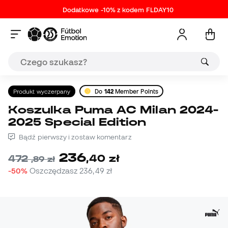
Dodatkowe -10% z kodem FLDAY10
Produkt wyczerpany
Do
142
Member Points
Koszulka Puma AC Milan 2024-
2025 Special Edition
Bądź pierwszy i zostaw komentarz
236
,
40
zł
472
,
89
zł
-50%
Oszczędzasz
236,49 zł