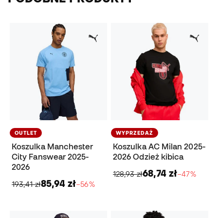
OUTLET
WYPRZEDAŻ
Koszulka Manchester
Koszulka AC Milan 2025-
City Fanswear 2025-
2026 Odzież kibica
2026
68,74 zł
128,93 zł
−47%
85,94 zł
193,41 zł
−56%