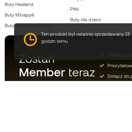
Buty Haaland
Piłki
Buty Mbappé
Buty dla dzieci
Buty z laminatu Yamal
Ten produkt był ostatnio sprzedawany 23
godzin temu
Zostań
Zbieraj pun
Prioryteto
Member
teraz
Dołącz do 
Pobierz teraz aplikację dla tych,
którzy kochają sprzęt piłkarski i