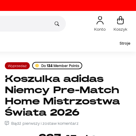
Konto
Koszyk
Stroje
Wyprzedaż
Do
134
Member Points
Koszulka adidas
Niemcy Pre-Match
Home Mistrzostwa
Świata 2026
Bądź pierwszy i zostaw komentarz