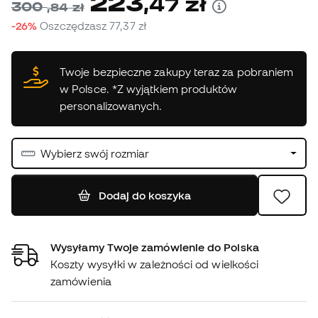
223
,
47
zł
300
,
84
zł
-26%
Oszczędzasz
77,37 zł
Twoje bezpieczne zakupy teraz za pobraniem
w Polsce. *Z wyjątkiem produktów
personalizowanych.
Wybierz swój rozmiar
Dodaj do koszyka
Wysyłamy Twoje zamówienie do Polska
Koszty wysyłki w zależności od wielkości
zamówienia