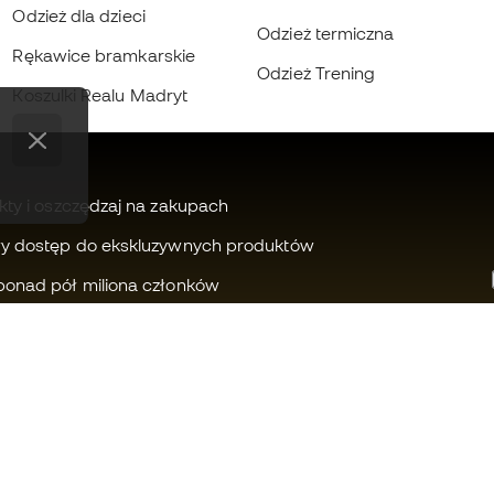
Odzież dla dzieci
Odzież termiczna
Rękawice bramkarskie
Odzież Trening
Koszulki Realu Madryt
kty i oszczędzaj na zakupach
wy dostęp do ekskluzywnych produktów
ponad pół miliona członków
Czy możemy Ci pomóc?
Fútbol Emot
Obsługa klienta
Wspólnota 