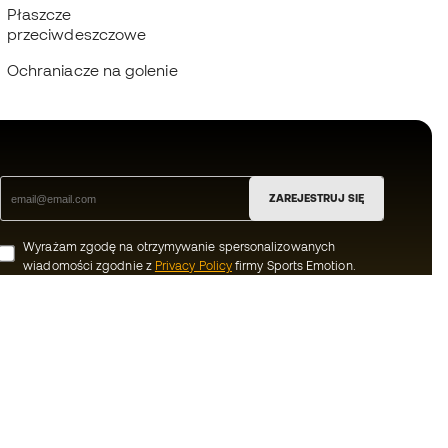
Płaszcze
przeciwdeszczowe
Ochraniacze na golenie
ZAREJESTRUJ SIĘ
Wyrażam zgodę na otrzymywanie spersonalizowanych
wiadomości zgodnie z
Privacy Policy
firmy Sports Emotion.
ion
#BeTheBest
Member
W Sports Emotion promujemy sportowy