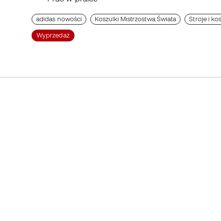
adidas nowości
Koszulki Mistrzostwa Świata
Stroje i ko
Wyprzedaż