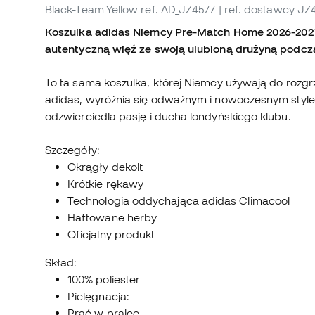
Black-Team Yellow
ref. AD_JZ4577
| ref. dostawcy JZ
Koszulka adidas Niemcy Pre-Match Home 2026-2027 
autentyczną więź ze swoją ulubioną drużyną podcz
To ta sama koszulka, której Niemcy używają do roz
adidas, wyróżnia się odważnym i nowoczesnym styl
odzwierciedla pasję i ducha londyńskiego klubu.
Szczegóły:
Okrągły dekolt
Krótkie rękawy
Technologia oddychająca adidas Climacool
Haftowane herby
Oficjalny produkt
Skład:
100% poliester
Pielęgnacja:
Prać w pralce