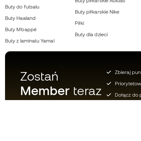
Buty piłkarskie Adidas
Buty do futsalu
Buty piłkarskie Nike
Buty Haaland
Piłki
Buty Mbappé
Buty dla dzieci
Buty z laminatu Yamal
Zostań
Zbieraj pun
Prioryteto
Member
teraz
Dołącz do 
Pobierz teraz aplikację dla tych,