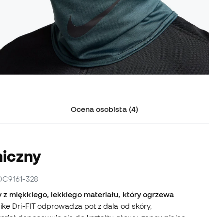
Ocena osobista (4)
niczny
 DC9161-328
 z miękkiego, lekkiego materiału, który ogrzewa
ke Dri-FIT odprowadza pot z dala od skóry,