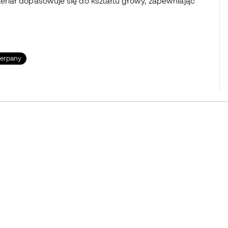
riał dopasowuje się do kształtu głowy, zapewniając
zerpany