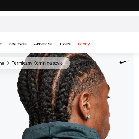
s
Styl życia
Akcesoria
Dzieci
Oferty
zne
Termiczny Komin na szyję