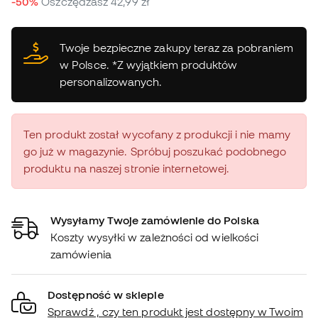
-50%
Oszczędzasz
42,99 zł
Twoje bezpieczne zakupy teraz za pobraniem
w Polsce. *Z wyjątkiem produktów
personalizowanych.
Ten produkt został wycofany z produkcji i nie mamy
go już w magazynie. Spróbuj poszukać podobnego
produktu na naszej stronie internetowej.
Wysyłamy Twoje zamówienie do Polska
Koszty wysyłki w zależności od wielkości
zamówienia
Dostępność w sklepie
Sprawdź , czy ten produkt jest dostępny w Twoim