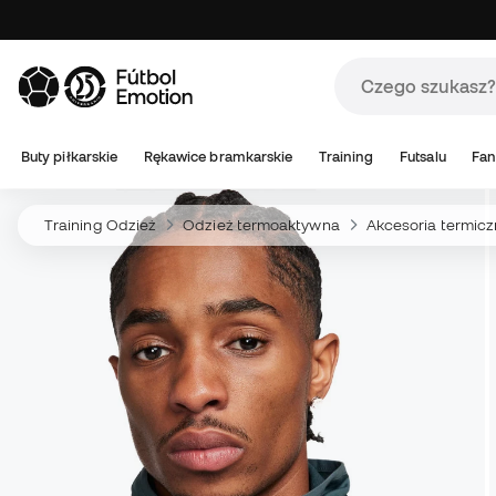
Buty piłkarskie
Rękawice bramkarskie
Training
Futsalu
Fan
Training Odzież
Odzież termoaktywna
Akcesoria termic