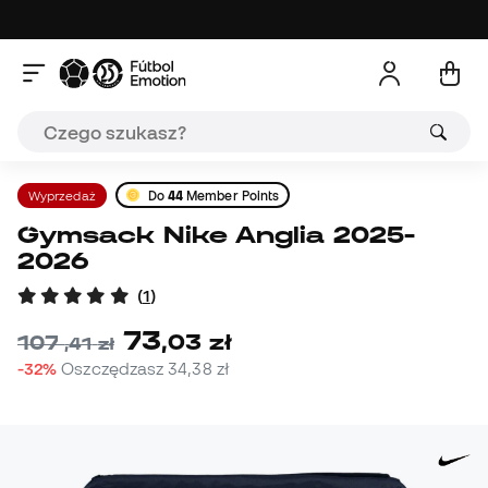
Wyprzedaż
Do
44
Member Points
Gymsack Nike Anglia 2025-
2026
(
1
)
73
,
03
zł
107
,
41
zł
-32%
Oszczędzasz
34,38 zł