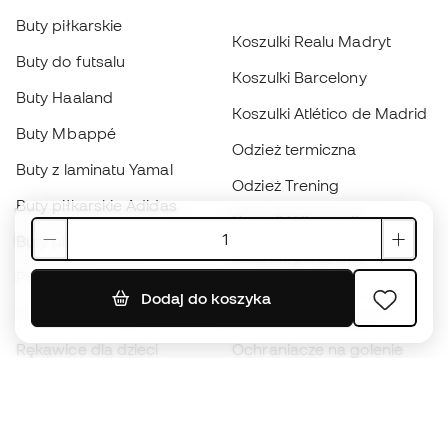
Buty piłkarskie
Koszulki Realu Madryt
Buty do futsalu
Koszulki Barcelony
Buty Haaland
Koszulki Atlético de Madrid
Buty Mbappé
Odzież termiczna
Buty z laminatu Yamal
Odzież Trening
Buty piłkarskie Adidas
Koszulki Hiszpanii
Buty piłkarskie Nike
Koszulki piłkarskie
Piłki
Płaszcze
Dodaj do koszyka
Buty dla dzieci
przeciwdeszczowe
Rękawice dla dzieci
Ochraniacze na golenie
Buty dla dzieci
Odzież bramkarska
Odzież dla dzieci
Black Friday