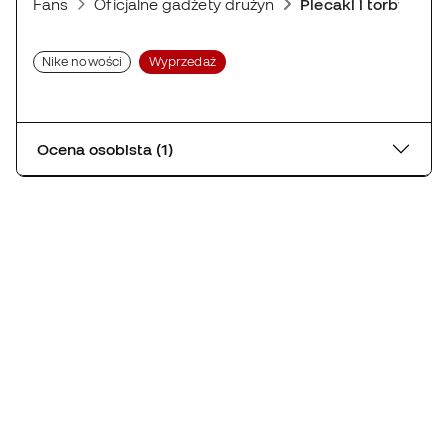
Fans
Oficjalne gadżety drużyn
Plecaki i torby
Nike nowości
Wyprzedaż
Ocena osobista (1)