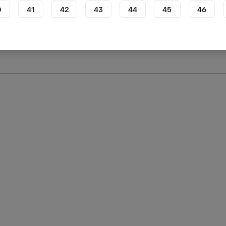
0
41
42
43
44
45
46