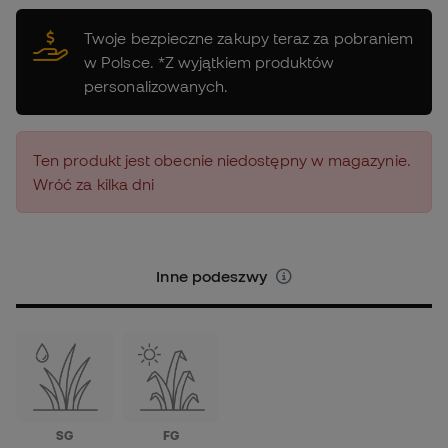
Twoje bezpieczne zakupy teraz za pobraniem
w Polsce. *Z wyjątkiem produktów
personalizowanych.
Ten produkt jest obecnie niedostępny w magazynie.
Wróć za kilka dni
Inne podeszwy
SG
FG