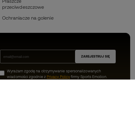
Płaszcze
przeciwdeszczowe
Ochraniacze na golenie
ZAREJESTRUJ SIĘ
Wyrażam zgodę na otrzymywanie spersonalizowanych
wiadomości zgodnie z
Privacy Policy
firmy Sports Emotion.
ion
#BeTheBest
Member
W Sports Emotion promujemy sportowy
styl życia, którego celem jest osiągnięcie