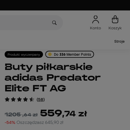
Konto
Koszyk
Stroje
Produkt wyczerpany
Do
336
Member Points
Buty piłkarskie
adidas Predator
Elite FT AG
(
58
)
559
,
74
zł
1205
,
64
zł
-54%
Oszczędzasz
645,90 zł