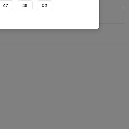
47
48
52
Zobacz podobne produkty