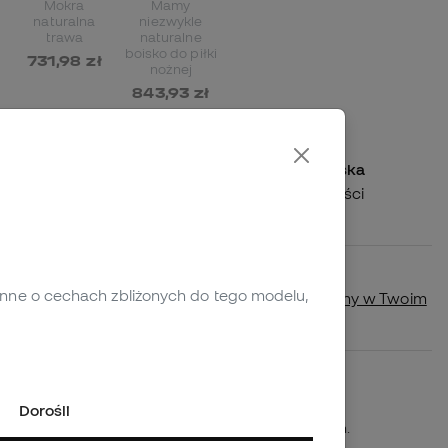
Mokra
Mamy
naturalna
niezwykle
trawa
naturalne
boisko do piłki
731,98 zł
nożnej
843,93 zł
Wysyłamy Twoje zamówienie do Polska
Koszty wysyłki w zależności od wielkości
zamówienia
Dostępność w sklepie
 inne o cechach zbliżonych do tego modelu,
Sprawdź , czy ten produkt jest dostępny w Twoim
najbliższym sklepie.
Plazo de devolución/cambio: 30 días
Polityka zwrotów
Dorośli
*Nie dotyczy produktów personalizowanych.