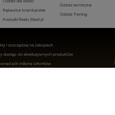
Odzież dla dzieci
Odzież termiczna
Rękawice bramkarskie
Odzież Trening
Koszulki Realu Madryt
kty i oszczędzaj na zakupach
wy dostęp do ekskluzywnych produktów
ponad pół miliona członków
Czy możemy Ci pomóc?
Fútbol Emot
Obsługa klienta
Wspólnota 