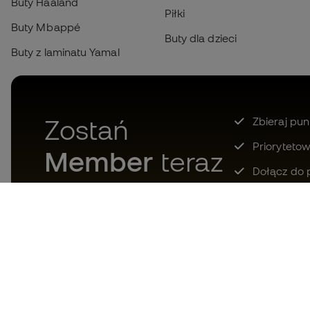
Buty Haaland
Piłki
Buty Mbappé
Buty dla dzieci
Buty z laminatu Yamal
Zostań
Zbieraj pun
Prioryteto
Member
teraz
Dołącz do 
Pobierz teraz aplikację dla tych,
którzy kochają sprzęt piłkarski i
ciesz się szybszymi i