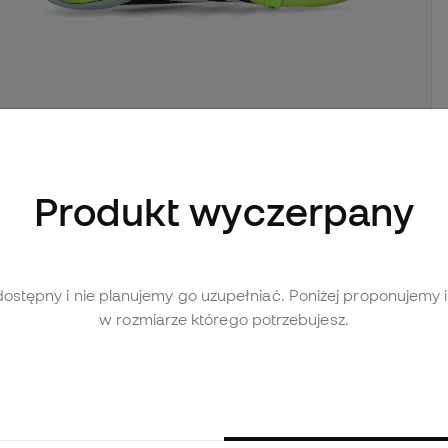
cej zdjęć (3)
Produkt wyczerpany
Ocena osobista (58)
Tabela porównawcza
dostępny i nie planujemy go uzupełniać. Poniżej proponujemy
w rozmiarze którego potrzebujesz.