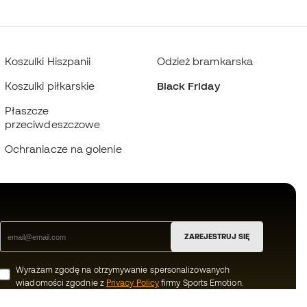
Koszulki Hiszpanii
Odzież bramkarska
Koszulki piłkarskie
Black Friday
Płaszcze
przeciwdeszczowe
Ochraniacze na golenie
ZAREJESTRUJ SIĘ
Wyrażam zgodę na otrzymywanie spersonalizowanych
wiadomości zgodnie z
Privacy Policy
firmy Sports Emotion.