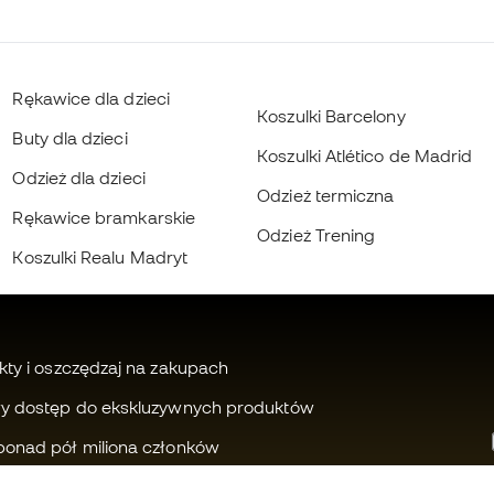
Rękawice dla dzieci
Koszulki Barcelony
Buty dla dzieci
Koszulki Atlético de Madrid
Odzież dla dzieci
Odzież termiczna
Rękawice bramkarskie
Odzież Trening
Koszulki Realu Madryt
kty i oszczędzaj na zakupach
wy dostęp do ekskluzywnych produktów
ponad pół miliona członków