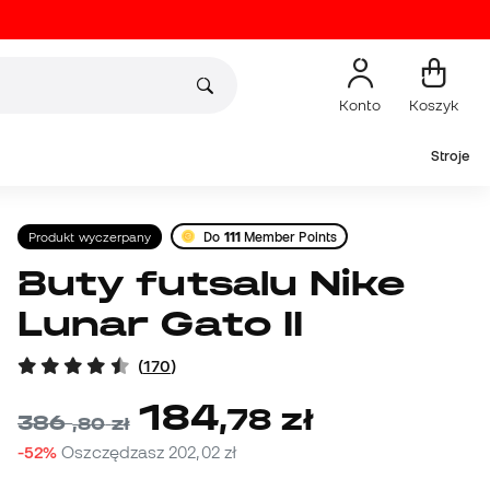
Konto
Koszyk
Stroje
Produkt wyczerpany
Do
111
Member Points
Buty futsalu Nike
Lunar Gato II
(
170
)
184
,
78
zł
386
,
80
zł
-52%
Oszczędzasz
202,02 zł