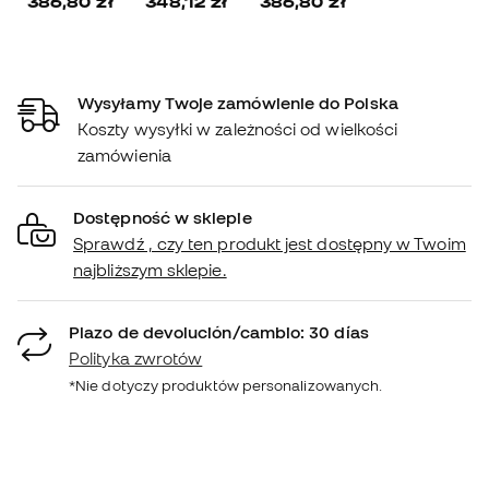
386,80 zł
348,12 zł
386,80 zł
Wysyłamy Twoje zamówienie do Polska
Koszty wysyłki w zależności od wielkości
zamówienia
Dostępność w sklepie
Sprawdź , czy ten produkt jest dostępny w Twoim
najbliższym sklepie.
Plazo de devolución/cambio: 30 días
Polityka zwrotów
*Nie dotyczy produktów personalizowanych.