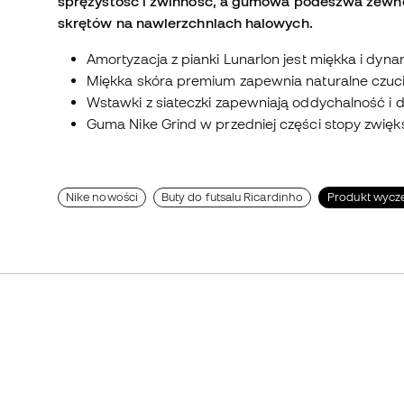
sprężystość i zwinność, a gumowa podeszwa zewn
skrętów na nawierzchniach halowych.
Amortyzacja z pianki Lunarlon jest miękka i dyna
Miękka skóra premium zapewnia naturalne czucie
Wstawki z siateczki zapewniają oddychalność i
Guma Nike Grind w przedniej części stopy zwięk
Nike nowości
Buty do futsalu Ricardinho
Produkt wycz