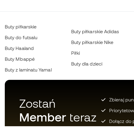
Buty piłkarskie
Buty piłkarskie Adidas
Buty do futsalu
Buty piłkarskie Nike
Buty Haaland
Piłki
Buty Mbappé
Buty dla dzieci
Buty z laminatu Yamal
Zostań
Zbieraj pun
Prioryteto
Member
teraz
Dołącz do 