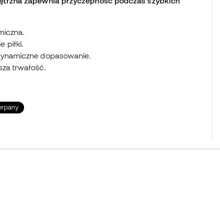
ętrzna zapewnia przyczepność podczas szybkich
miczna.
 piłki.
 dynamiczne dopasowanie.
sza trwałość.
erpany