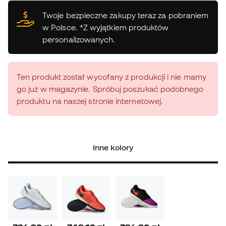
Twoje bezpieczne zakupy teraz za pobraniem
w Polsce. *Z wyjątkiem produktów
personalizowanych.
Ten produkt został wycofany z produkcji i nie mamy
go już w magazynie. Spróbuj poszukać podobnego
produktu na naszej stronie internetowej.
Inne kolory