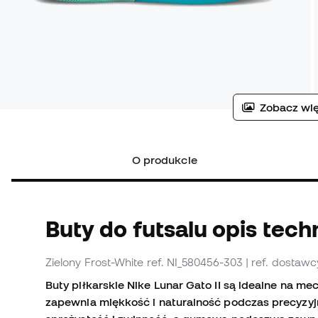
Zobacz wię
O produkcie
Buty do futsalu opis tech
Zielony Frost-White
ref. NI_580456-303
| ref. dostaw
Buty piłkarskie Nike Lunar Gato II są idealne na mec
zapewnia miękkość i naturalność podczas precyzyj