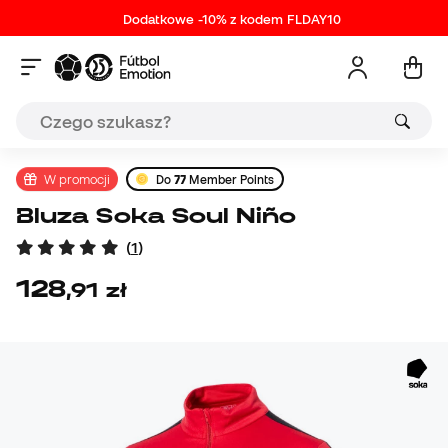
Dodatkowe -10% z kodem FLDAY10
W promocji
Do
77
Member Points
Bluza Soka Soul Niño
(
1
)
128
,
91
zł