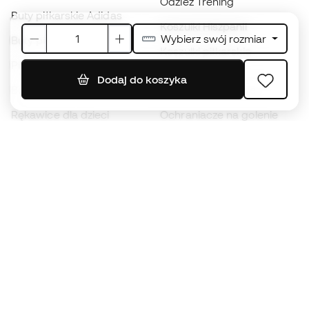
Odzież Trening
Buty piłkarskie Adidas
Koszulki Hiszpanii
Wybierz swój rozmiar
Buty piłkarskie Nike
Koszulki piłkarskie
Piłki
Płaszcze
Dodaj do koszyka
Buty dla dzieci
przeciwdeszczowe
Rękawice dla dzieci
Ochraniacze na golenie
Buty dla dzieci
Odzież bramkarska
Odzież dla dzieci
Black Friday
Rękawice bramkarskie
Zostań
Member
teraz
Zbieraj punkty i oszczędzaj na zakupach