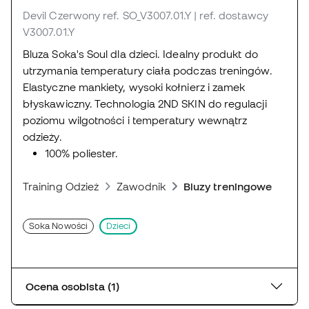
Devil Czerwony
ref. SO_V3007.01.Y
| ref. dostawcy
V3007.01.Y
Bluza Soka's Soul dla dzieci. Idealny produkt do
utrzymania temperatury ciała podczas treningów.
Elastyczne mankiety, wysoki kołnierz i zamek
błyskawiczny. Technologia 2ND SKIN do regulacji
poziomu wilgotności i temperatury wewnątrz
odzieży.
100% poliester.
Training Odzież
Zawodnik
Bluzy treningowe piłkar
Soka Nowości
Dzieci
Ocena osobista (1)