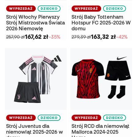
WYPRZEDAŻ
DZIECKO
WYPRZEDAŻ
DZIECKO
Strój Włochy Pierwszy
Strój Baby Tottenham
Strój Mistrzostwa Świata
Hotspur FC 2025-2026 W
2026 Niemowlę
domu
167,62 zł
163,32 zł
257,90 zł
−35%
279,39 zł
−42%
WYPRZEDAŻ
DZIECKO
WYPRZEDAŻ
DZIECKO
Strój Juventus dla
Strój RCD dla niemowląt
niemowląt 2025-2026 w
Mallorca 2024-2025