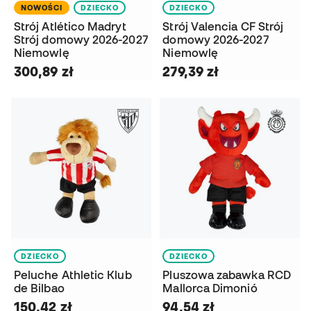
NOWOŚCI
DZIECKO
DZIECKO
Strój Atlético Madryt
Strój Valencia CF Strój
Strój domowy 2026-2027
domowy 2026-2027
Niemowlę
Niemowlę
300,89 zł
279,39 zł
DZIECKO
DZIECKO
Peluche Athletic Klub
Pluszowa zabawka RCD
de Bilbao
Mallorca Dimonió
150,42 zł
94,54 zł