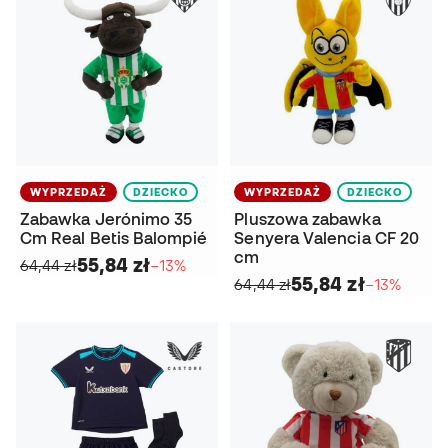
WYPRZEDAŻ
DZIECKO
WYPRZEDAŻ
DZIECKO
Zabawka Jerónimo 35
Pluszowa zabawka
Cm Real Betis Balompié
Senyera Valencia CF 20
cm
55,84 zł
64,44 zł
−13%
55,84 zł
64,44 zł
−13%