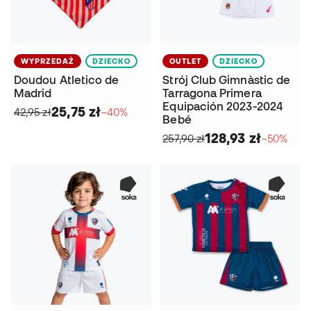
WYPRZEDAŻ
DZIECKO
OUTLET
DZIECKO
Doudou Atletico de
Strój Club Gimnàstic de
Madrid
Tarragona Primera
Equipación 2023-2024
25,75 zł
42,95 zł
−40%
Bebé
128,93 zł
257,90 zł
−50%