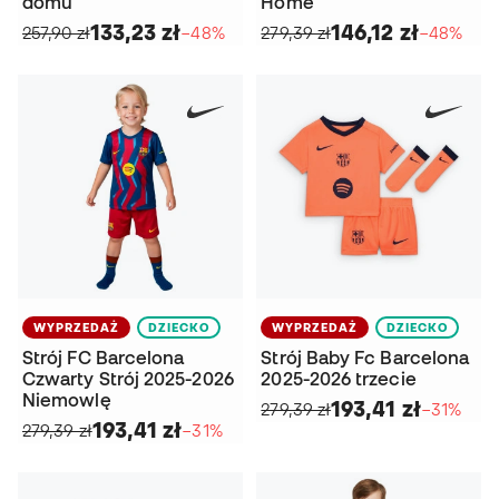
domu
Home
133,23 zł
146,12 zł
257,90 zł
−48%
279,39 zł
−48%
WYPRZEDAŻ
DZIECKO
WYPRZEDAŻ
DZIECKO
Strój FC Barcelona
Strój Baby Fc Barcelona
Czwarty Strój 2025-2026
2025-2026 trzecie
Niemowlę
193,41 zł
279,39 zł
−31%
193,41 zł
279,39 zł
−31%