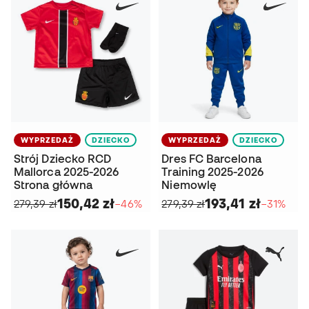
WYPRZEDAŻ
DZIECKO
WYPRZEDAŻ
DZIECKO
Strój Dziecko RCD
Dres FC Barcelona
Mallorca 2025-2026
Training 2025-2026
Strona główna
Niemowlę
150,42 zł
193,41 zł
279,39 zł
−46%
279,39 zł
−31%