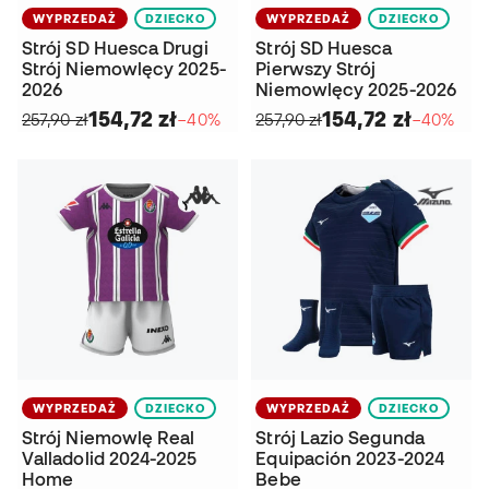
WYPRZEDAŻ
DZIECKO
WYPRZEDAŻ
DZIECKO
Strój SD Huesca Drugi
Strój SD Huesca
Strój Niemowlęcy 2025-
Pierwszy Strój
2026
Niemowlęcy 2025-2026
154,72 zł
154,72 zł
257,90 zł
−40%
257,90 zł
−40%
WYPRZEDAŻ
DZIECKO
WYPRZEDAŻ
DZIECKO
Strój Niemowlę Real
Strój Lazio Segunda
Valladolid 2024-2025
Equipación 2023-2024
Home
Bebe