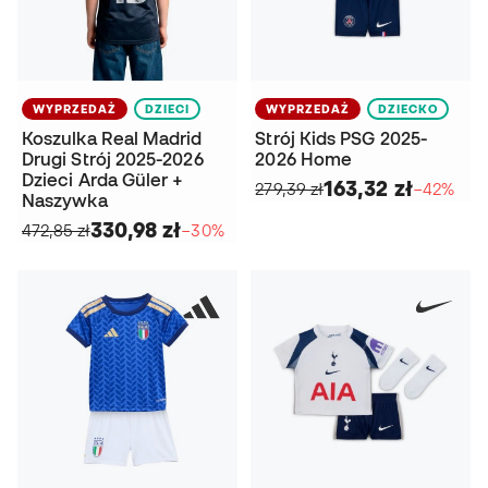
WYPRZEDAŻ
DZIECI
WYPRZEDAŻ
DZIECKO
Koszulka Real Madrid
Strój Kids PSG 2025-
Drugi Strój 2025-2026
2026 Home
Dzieci Arda Güler +
163,32 zł
279,39 zł
−42%
Naszywka
330,98 zł
472,85 zł
−30%