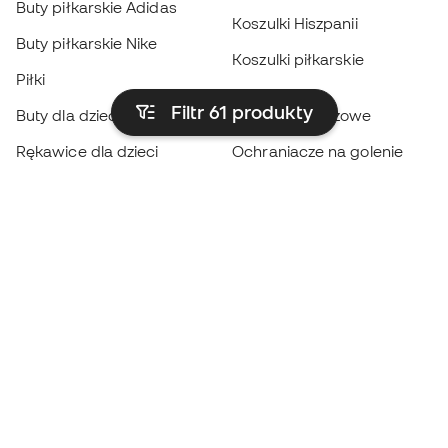
Buty piłkarskie Adidas
Koszulki Hiszpanii
Buty piłkarskie Nike
Koszulki piłkarskie
Piłki
Płaszcze
Filtr 61
produkty
Buty dla dzieci
przeciwdeszczowe
Rękawice dla dzieci
Ochraniacze na golenie
Buty dla dzieci
Odzież bramkarska
Odzież dla dzieci
Black Friday
Rękawice bramkarskie
Zostań
Member
teraz
Zbieraj punkty i oszczędzaj na zakupach