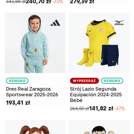
240,70 zł
279,39 zł
343,88 zł
−30%
DZIECKO
WYPRZEDAŻ
DZIECKO
Dres Real Zaragoza
Strój Lazio Segunda
Sportswear 2025-2026
Equipación 2024-2025
Bebé
193,41 zł
141,82 zł
266,50 zł
−47%