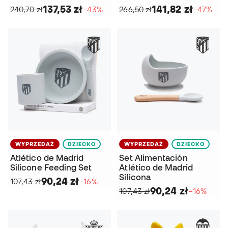
137,53 zł
141,82 zł
240,70 zł
−43%
266,50 zł
−47%
WYPRZEDAŻ
DZIECKO
WYPRZEDAŻ
DZIECKO
Atlético de Madrid
Set Alimentación
Silicone Feeding Set
Atlético de Madrid
Silicona
90,24 zł
107,43 zł
−16%
90,24 zł
107,43 zł
−16%