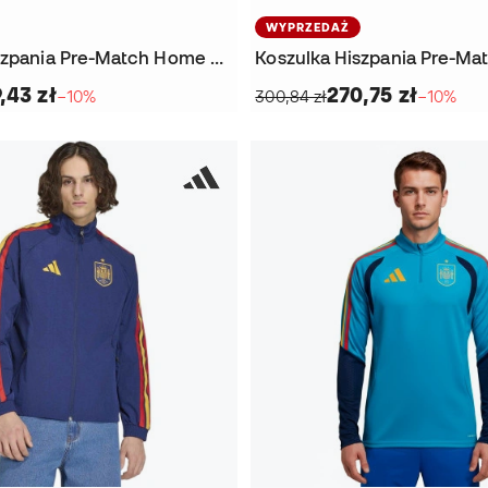
WYPRZEDAŻ
Koszulka Hiszpania Pre-Match Home M/L Mistrzostwa Świata 2026
,43 zł
270,75 zł
−10%
300,84 zł
−10%