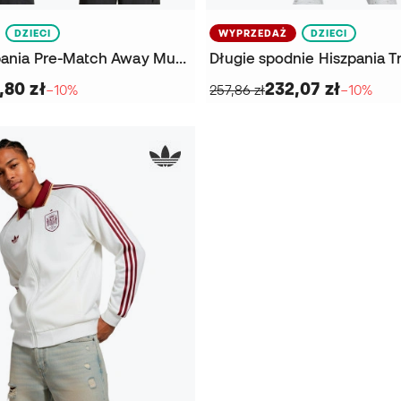
DZIECI
WYPRZEDAŻ
DZIECI
Kurtka Hiszpania Pre-Match Away Mundial 2026 Dziecięca
,80 zł
232,07 zł
−10%
257,86 zł
−10%