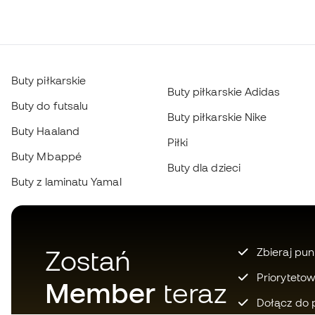
Buty piłkarskie
Buty piłkarskie Adidas
Buty do futsalu
Buty piłkarskie Nike
Buty Haaland
Piłki
Buty Mbappé
Buty dla dzieci
Buty z laminatu Yamal
Zostań
Zbieraj pun
Prioryteto
Member
teraz
Dołącz do 