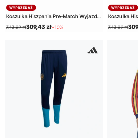
WYPRZEDAŻ
WYPRZEDAŻ
Koszulka Hiszpania Pre-Match Wyjazdowy Długi Rękaw Mundial 2026
309,43 zł
309
343,82 zł
−10%
343,82 zł