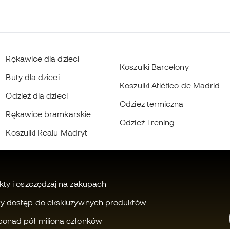
Rękawice dla dzieci
Koszulki Barcelony
Buty dla dzieci
Koszulki Atlético de Madrid
Odzież dla dzieci
Odzież termiczna
Rękawice bramkarskie
Odzież Trening
Koszulki Realu Madryt
kty i oszczędzaj na zakupach
wy dostęp do ekskluzywnych produktów
ponad pół miliona członków