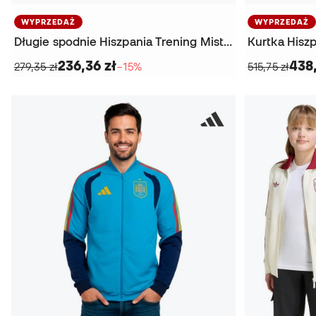
WYPRZEDAŻ
WYPRZEDAŻ
Długie spodnie Hiszpania Trening Mistrzostwa Świata 2026
236,36 zł
438,
279,35 zł
−15%
515,75 zł