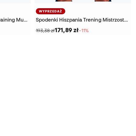
WYPRZEDAŻ
Długie spodnie Hiszpania Training Mundial 2026 Dziecko
Spodenki Hiszpania Trening Mistrzostwa Świata 2026
171,89 zł
193,38 zł
−11%