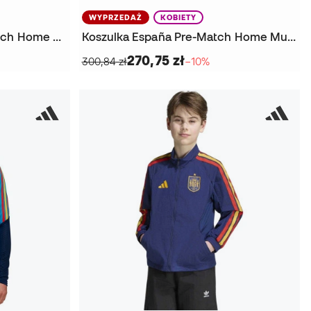
WYPRZEDAŻ
KOBIETY
Koszulka Hiszpania Pre-Match Home Mistrzostwa Świata 2026
Koszulka España Pre-Match Home Mundial 2026 Mujer
270,75 zł
300,84 zł
−10%