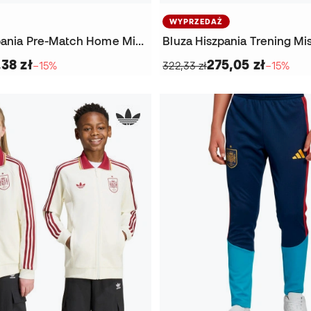
WYPRZEDAŻ
Kurtka Hiszpania Pre-Match Home Mistrzostwa Świata 2026
38 zł
275,05 zł
−15%
322,33 zł
−15%