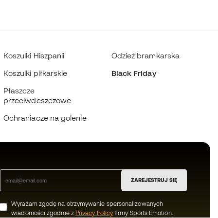
Koszulki Hiszpanii
Odzież bramkarska
Koszulki piłkarskie
Black Friday
Płaszcze
przeciwdeszczowe
Ochraniacze na golenie
ZAREJESTRUJ SIĘ
Wyrażam zgodę na otrzymywanie spersonalizowanych
wiadomości zgodnie z
Privacy Policy
firmy Sports Emotion.