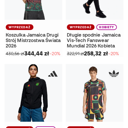
WYPRZEDAŻ
WYPRZEDAŻ
KOBIETY
Koszulka Jamaica Drugi
Długie spodnie Jamaica
Strój Mistrzostwa Świata
Vis-Tech Fanswear
2026
Mundial 2026 Kobieta
344,44 zł
258,32 zł
430,56 zł
−20%
322,91 zł
−20%